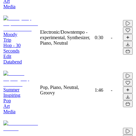
Art
Media
Electronic/Downtempo -
Moody
experimental, Synthesizer,
0:30
-
Trip
Piano, Neutral
Hop - 30
Seconds
Edit
Databend
Pop, Piano, Neutral,
Summer
1:46
-
Groovy
Inspiring
Pop
Art
Media