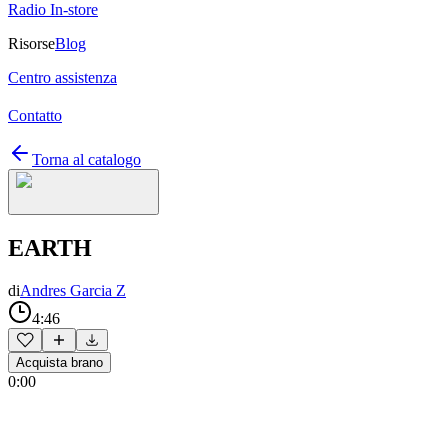
Radio In-store
Risorse
Blog
Centro assistenza
Contatto
Torna al catalogo
EARTH
di
Andres Garcia Z
4:46
Acquista brano
0:00