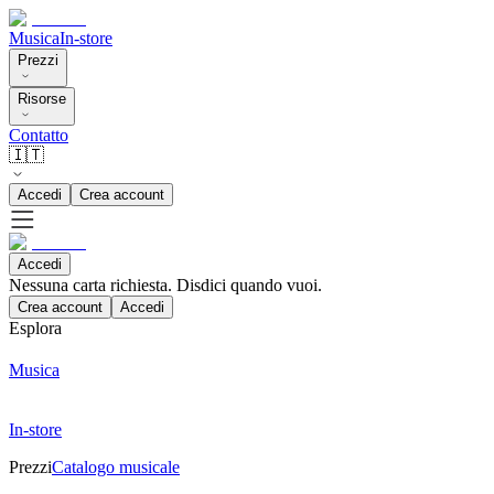
Musica
In-store
Prezzi
Risorse
Contatto
🇮🇹
Accedi
Crea account
Accedi
Nessuna carta richiesta. Disdici quando vuoi.
Crea account
Accedi
Esplora
Musica
In-store
Prezzi
Catalogo musicale