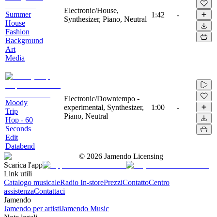
Electronic/House,
Summer
1:42
-
Synthesizer, Piano, Neutral
House
Fashion
Background
Art
Media
Electronic/Downtempo -
Moody
experimental, Synthesizer,
1:00
-
Trip
Piano, Neutral
Hop - 60
Seconds
Edit
Databend
©
2026
Jamendo Licensing
Scarica l'app
Link utili
Catalogo musicale
Radio In-store
Prezzi
Contatto
Centro
assistenza
Contattaci
Jamendo
Jamendo per artisti
Jamendo Music