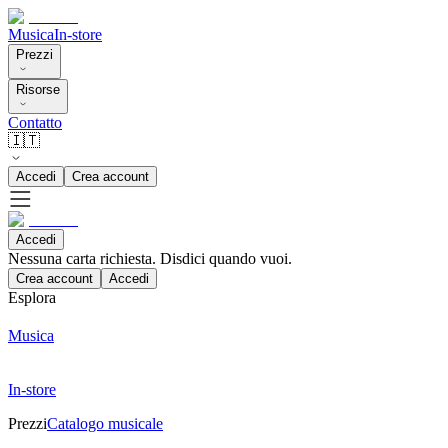
Musica
In-store
Prezzi
Risorse
Contatto
🇮🇹
Accedi
Crea account
Accedi
Nessuna carta richiesta. Disdici quando vuoi.
Crea account
Accedi
Esplora
Musica
In-store
Prezzi
Catalogo musicale