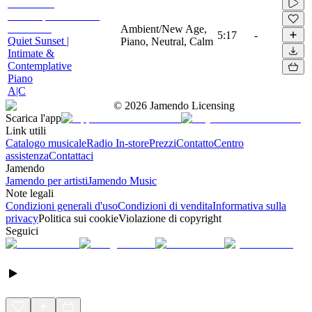
Ambient/New Age,
5:17
-
Quiet Sunset |
Piano, Neutral, Calm
Intimate &
Contemplative
Piano
A|C
©
2026
Jamendo Licensing
Scarica l'app
Link utili
Catalogo musicale
Radio In-store
Prezzi
Contatto
Centro
assistenza
Contattaci
Jamendo
Jamendo per artisti
Jamendo Music
Note legali
Condizioni generali d'uso
Condizioni di vendita
Informativa sulla
privacy
Politica sui cookie
Violazione di copyright
Seguici