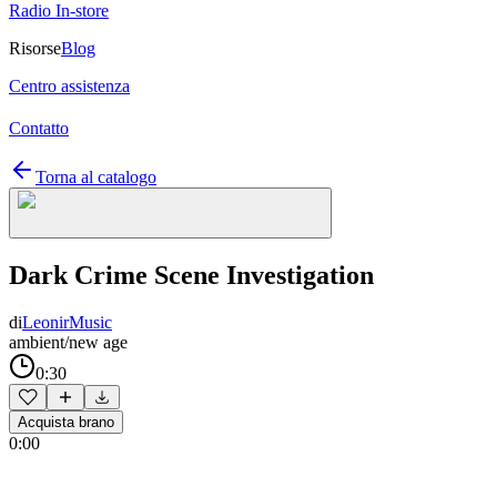
Radio In-store
Risorse
Blog
Centro assistenza
Contatto
Torna al catalogo
Dark Crime Scene Investigation
di
LeonirMusic
ambient/new age
0:30
Acquista brano
0:00