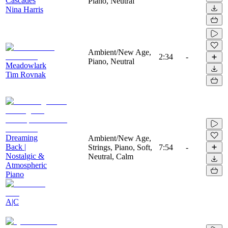
Cascades
Piano, Neutral
Nina Harris
Ambient/New Age,
2:34
-
Piano, Neutral
Meadowlark
Tim Rovnak
Dreaming
Ambient/New Age,
Back |
Strings, Piano, Soft,
7:54
-
Nostalgic &
Neutral, Calm
Atmospheric
Piano
A|C