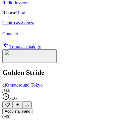
Radio In-store
Risorse
Blog
Centro assistenza
Contatto
Torna al catalogo
Golden Stride
di
Omotesound Tokyo
jazz
3:23
Acquista brano
0:00