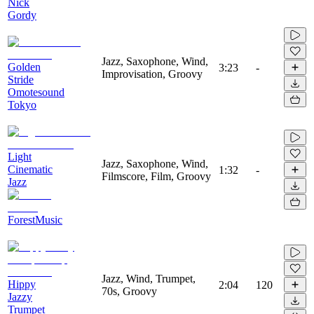
Nick
Gordy
Jazz, Saxophone, Wind,
Golden
3:23
-
Improvisation, Groovy
Stride
Omotesound
Tokyo
Light
Jazz, Saxophone, Wind,
Cinematic
1:32
-
Filmscore, Film, Groovy
Jazz
ForestMusic
Jazz, Wind, Trumpet,
Hippy
2:04
120
70s, Groovy
Jazzy
Trumpet