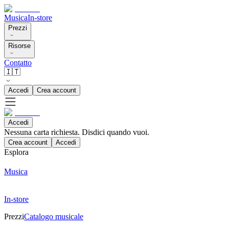
Musica
In-store
Prezzi
Risorse
Contatto
🇮🇹
Accedi
Crea account
Accedi
Nessuna carta richiesta. Disdici quando vuoi.
Crea account
Accedi
Esplora
Musica
In-store
Prezzi
Catalogo musicale