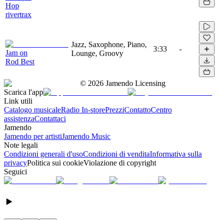
Hop
rivertrax
Jazz, Saxophone, Piano,
3:33
-
Jam on
Lounge, Groovy
Rod Best
©
2026
Jamendo Licensing
Scarica l'app
Link utili
Catalogo musicale
Radio In-store
Prezzi
Contatto
Centro
assistenza
Contattaci
Jamendo
Jamendo per artisti
Jamendo Music
Note legali
Condizioni generali d'uso
Condizioni di vendita
Informativa sulla
privacy
Politica sui cookie
Violazione di copyright
Seguici