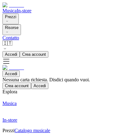
Musica
In-store
Prezzi
Risorse
Contatto
🇮🇹
Accedi
Crea account
Accedi
Nessuna carta richiesta. Disdici quando vuoi.
Crea account
Accedi
Esplora
Musica
In-store
Prezzi
Catalogo musicale