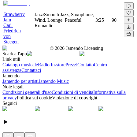
Strawberry
Jazz/Smooth Jazz, Saxophone,
Jam
Wind, Lounge, Peaceful,
3:25
90
Carl-
Romantic
Friedrich
von
Steegen
©
2026
Jamendo Licensing
Scarica l'app
Link utili
Catalogo musicale
Radio In-store
Prezzi
Contatto
Centro
assistenza
Contattaci
Jamendo
Jamendo per artisti
Jamendo Music
Note legali
Condizioni generali d'uso
Condizioni di vendita
Informativa sulla
privacy
Politica sui cookie
Violazione di copyright
Seguici