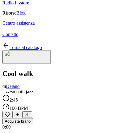
Radio In-store
Risorse
Blog
Centro assistenza
Contatto
Torna al catalogo
Cool walk
di
Delano
jazz/smooth jazz
2:45
100 BPM
Acquista brano
0:00