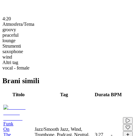
4:20
Atmosfera/Tema
groovy
peaceful
lounge
Strumenti
saxophone
wind
Altri tag
vocal - female
Brani simili
Titolo
Tag
Durata
BPM
Funk
On
Jazz/Smooth Jazz, Wind,
The
Trombone, Podcast, Neutral,
3:27
-