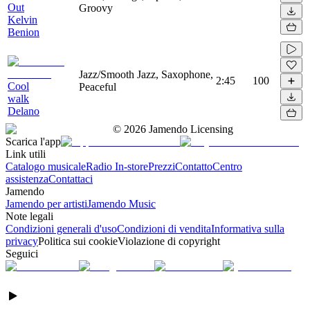
Out
Groovy
Kelvin
Benion
Jazz/Smooth Jazz, Saxophone,
2:45
100
Cool
Peaceful
walk
Delano
©
2026
Jamendo Licensing
Scarica l'app
Link utili
Catalogo musicale
Radio In-store
Prezzi
Contatto
Centro
assistenza
Contattaci
Jamendo
Jamendo per artisti
Jamendo Music
Note legali
Condizioni generali d'uso
Condizioni di vendita
Informativa sulla
privacy
Politica sui cookie
Violazione di copyright
Seguici