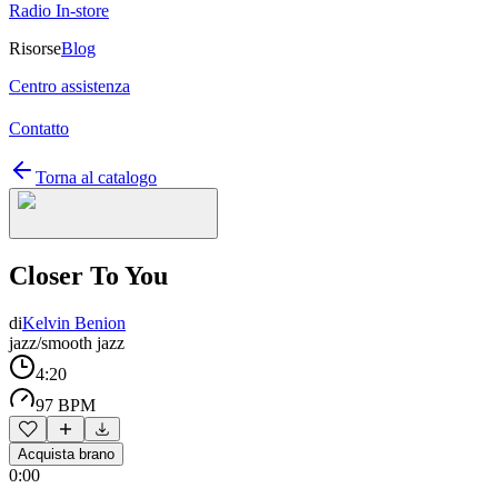
Radio In-store
Risorse
Blog
Centro assistenza
Contatto
Torna al catalogo
Closer To You
di
Kelvin Benion
jazz/smooth jazz
4:20
97 BPM
Acquista brano
0:00