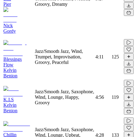
Pier
Groovy, Dreamy
Nick
Gordy
Jazz/Smooth Jazz, Wind,
Trumpet, Improvisation,
4:11
125
Blessings
Groovy, Peaceful
Flow
Kelvin
Benion
Jazz/Smooth Jazz, Saxophone,
Wind, Lounge, Happy,
4:56
119
K.I.S
Groovy
Kelvin
Benion
Jazz/Smooth Jazz, Saxophone,
Chillin
Wind, Lounge, Upbeat,
4:28
133