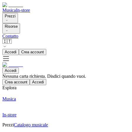
Musica
In-store
Prezzi
Risorse
Contatto
🇮🇹
Accedi
Crea account
Accedi
Nessuna carta richiesta. Disdici quando vuoi.
Crea account
Accedi
Esplora
Musica
In-store
Prezzi
Catalogo musicale