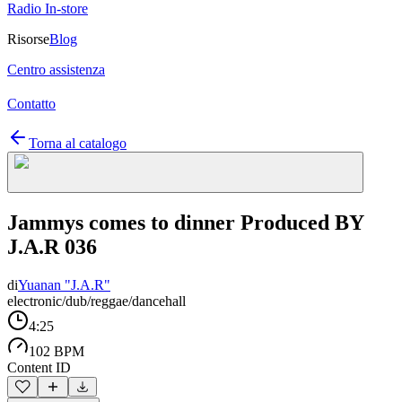
Radio In-store
Risorse
Blog
Centro assistenza
Contatto
Torna al catalogo
Jammys comes to dinner Produced BY
J.A.R 036
di
Yuanan "J.A.R"
electronic/dub/reggae/dancehall
4:25
102 BPM
Content ID