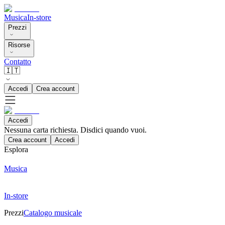
Musica
In-store
Prezzi
Risorse
Contatto
🇮🇹
Accedi
Crea account
Accedi
Nessuna carta richiesta. Disdici quando vuoi.
Crea account
Accedi
Esplora
Musica
In-store
Prezzi
Catalogo musicale