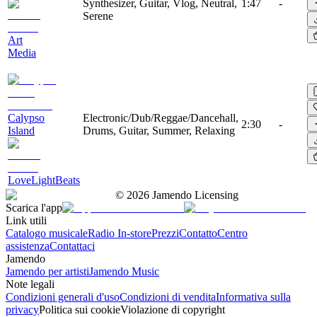
Synthesizer, Guitar, Vlog, Neutral,
1:47
-
Serene
Art
Media
Calypso
Electronic/Dub/Reggae/Dancehall,
2:30
-
Island
Drums, Guitar, Summer, Relaxing
LoveLightBeats
©
2026
Jamendo Licensing
Scarica l'app
Link utili
Catalogo musicale
Radio In-store
Prezzi
Contatto
Centro
assistenza
Contattaci
Jamendo
Jamendo per artisti
Jamendo Music
Note legali
Condizioni generali d'uso
Condizioni di vendita
Informativa sulla
privacy
Politica sui cookie
Violazione di copyright