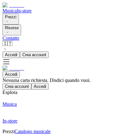
Musica
In-store
Prezzi
Risorse
Contatto
🇮🇹
Accedi
Crea account
Accedi
Nessuna carta richiesta. Disdici quando vuoi.
Crea account
Accedi
Esplora
Musica
In-store
Prezzi
Catalogo musicale