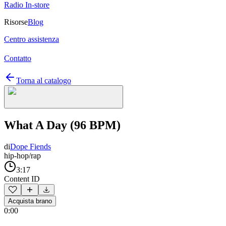
Radio In-store
Risorse
Blog
Centro assistenza
Contatto
Torna al catalogo
What A Day (96 BPM)
di
Dope Fiends
hip-hop/rap
3:17
Content ID
Acquista brano
0:00