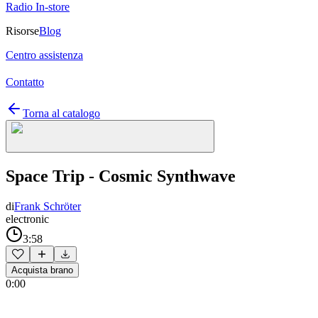
Radio In-store
Risorse
Blog
Centro assistenza
Contatto
Torna al catalogo
Space Trip - Cosmic Synthwave
di
Frank Schröter
electronic
3:58
Acquista brano
0:00