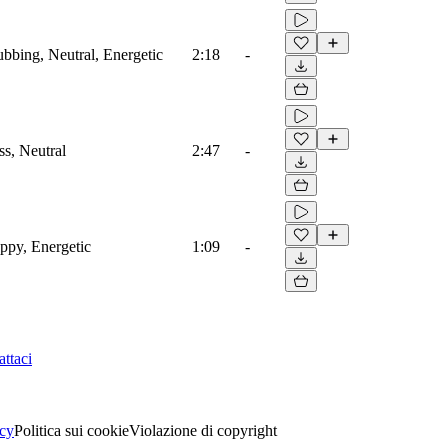
ubbing, Neutral, Energetic
2:18
-
ss, Neutral
2:47
-
appy, Energetic
1:09
-
ttaci
acy
Politica sui cookie
Violazione di copyright