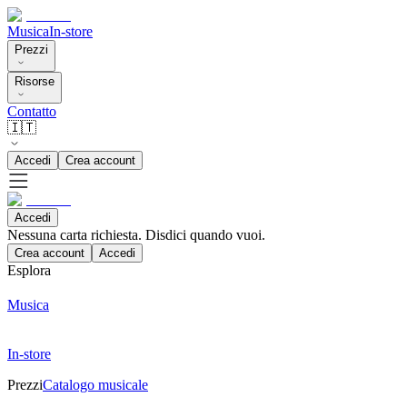
Musica
In-store
Prezzi
Risorse
Contatto
🇮🇹
Accedi
Crea account
Accedi
Nessuna carta richiesta. Disdici quando vuoi.
Crea account
Accedi
Esplora
Musica
In-store
Prezzi
Catalogo musicale