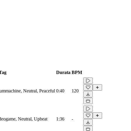
Tag
Durata
BPM
rummachine, Neutral, Peaceful
0:40
120
ideogame, Neutral, Upbeat
1:36
-