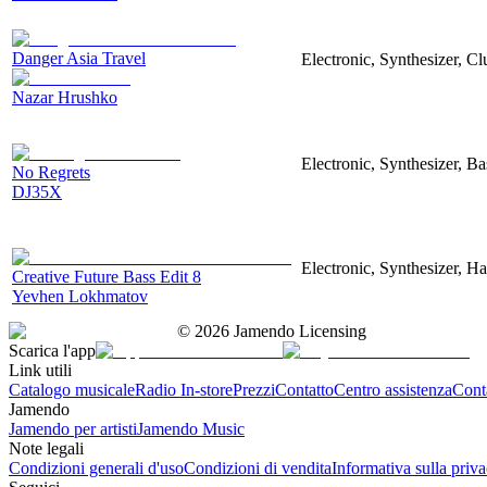
Danger Asia Travel
Electronic, Synthesizer, Cl
Nazar Hrushko
Electronic, Synthesizer, Ba
No Regrets
DJ35X
Electronic, Synthesizer, H
Creative Future Bass Edit 8
Yevhen Lokhmatov
©
2026
Jamendo Licensing
Scarica l'app
Link utili
Catalogo musicale
Radio In-store
Prezzi
Contatto
Centro assistenza
Conta
Jamendo
Jamendo per artisti
Jamendo Music
Note legali
Condizioni generali d'uso
Condizioni di vendita
Informativa sulla priv