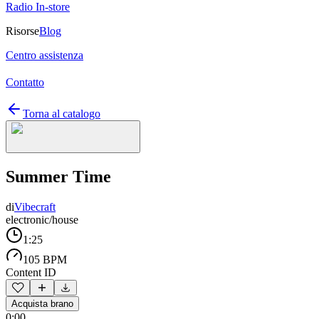
Radio In-store
Risorse
Blog
Centro assistenza
Contatto
Torna al catalogo
Summer Time
di
Vibecraft
electronic/house
1:25
105 BPM
Content ID
Acquista brano
0:00