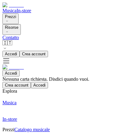
Musica
In-store
Prezzi
Risorse
Contatto
🇮🇹
Accedi
Crea account
Accedi
Nessuna carta richiesta. Disdici quando vuoi.
Crea account
Accedi
Esplora
Musica
In-store
Prezzi
Catalogo musicale