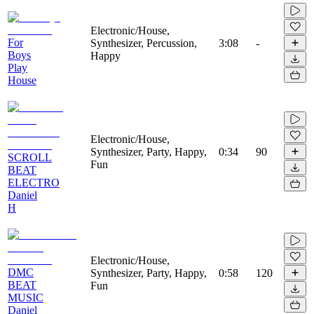
Electronic/House,
For
Synthesizer, Percussion,
3:08
-
Boys
Happy
Play
House
Electronic/House,
Synthesizer, Party, Happy,
0:34
90
SCROLL
Fun
BEAT
ELECTRO
Daniel
H
Electronic/House,
DMC
Synthesizer, Party, Happy,
0:58
120
BEAT
Fun
MUSIC
Daniel