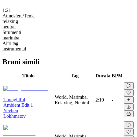
1:21
Atmosfera/Tema
relaxing
neutral
Strumenti
marimba
Altri tag
instrumental
Brani simili
Titolo
Tag
Durata
BPM
World, Marimba,
Thoughtful
2:19
-
Relaxing, Neutral
Ambient Edit 1
Yevhen
Lokhmatov
World, Marimba,