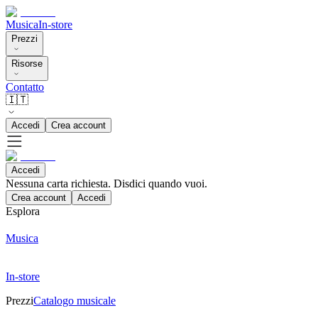
Musica
In-store
Prezzi
Risorse
Contatto
🇮🇹
Accedi
Crea account
Accedi
Nessuna carta richiesta. Disdici quando vuoi.
Crea account
Accedi
Esplora
Musica
In-store
Prezzi
Catalogo musicale