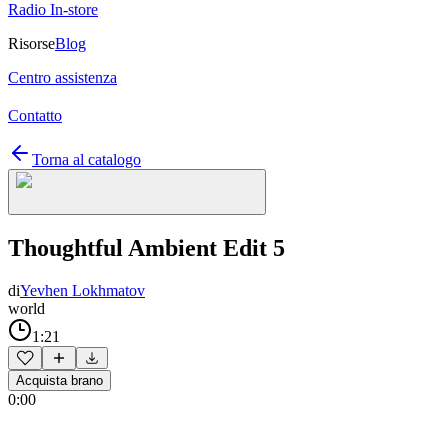
Radio In-store
Risorse
Blog
Centro assistenza
Contatto
Torna al catalogo
Thoughtful Ambient Edit 5
di
Yevhen Lokhmatov
world
1:21
Acquista brano
0:00