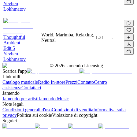
Yevhen
Lokhmatov
World, Marimba, Relaxing,
Thoughtful
1:21
-
Neutral
Ambient
Edit 5
Yevhen
Lokhmatov
©
2026
Jamendo Licensing
Scarica l'app
Link utili
Catalogo musicale
Radio In-store
Prezzi
Contatto
Centro
assistenza
Contattaci
Jamendo
Jamendo per artisti
Jamendo Music
Note legali
Condizioni generali d'uso
Condizioni di vendita
Informativa sulla
privacy
Politica sui cookie
Violazione di copyright
Seguici