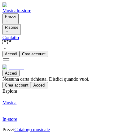
Musica
In-store
Prezzi
Risorse
Contatto
🇮🇹
Accedi
Crea account
Accedi
Nessuna carta richiesta. Disdici quando vuoi.
Crea account
Accedi
Esplora
Musica
In-store
Prezzi
Catalogo musicale