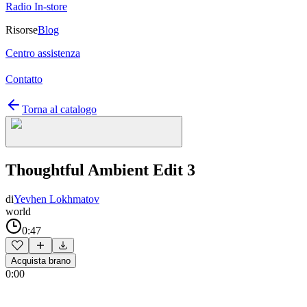
Radio In-store
Risorse
Blog
Centro assistenza
Contatto
Torna al catalogo
Thoughtful Ambient Edit 3
di
Yevhen Lokhmatov
world
0:47
Acquista brano
0:00