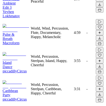
Peaceful
Ambient
Edit 3
Yevhen
Lokhmatov
World, Wind, Percussion,
Flute, Documentary,
4:59
-
Pulse &
Happy, Melancholic
Breath
Macroform
World, Percussion,
Steelpan, Island, Happy,
3:55
-
Island
Cheerful
Dance
piccadillyCircus
World, Percussion,
Steelpan, Caribbean,
3:31
-
Caribbean
Happy, Cheerful
Party
piccadillyCircus