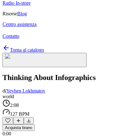
Radio In-store
Risorse
Blog
Centro assistenza
Contatto
Torna al catalogo
Thinking About Infographics
di
Yevhen Lokhmatov
world
2:08
127 BPM
Acquista brano
0:00