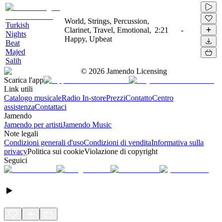
World, Strings, Percussion,
Turkish
Clarinet, Travel, Emotional,
2:21
-
Nights
Happy, Upbeat
Beat
Majed
Salih
©
2026
Jamendo Licensing
Scarica l'app
Link utili
Catalogo musicale
Radio In-store
Prezzi
Contatto
Centro
assistenza
Contattaci
Jamendo
Jamendo per artisti
Jamendo Music
Note legali
Condizioni generali d'uso
Condizioni di vendita
Informativa sulla
privacy
Politica sui cookie
Violazione di copyright
Seguici