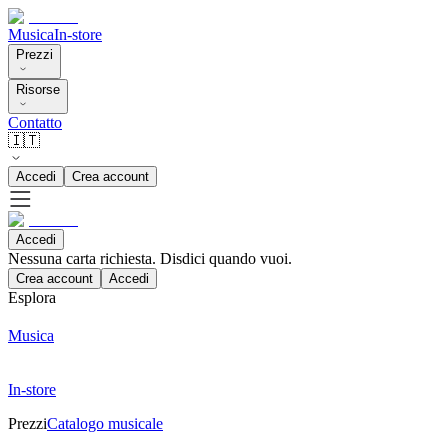
Musica
In-store
Prezzi
Risorse
Contatto
🇮🇹
Accedi
Crea account
Accedi
Nessuna carta richiesta. Disdici quando vuoi.
Crea account
Accedi
Esplora
Musica
In-store
Prezzi
Catalogo musicale