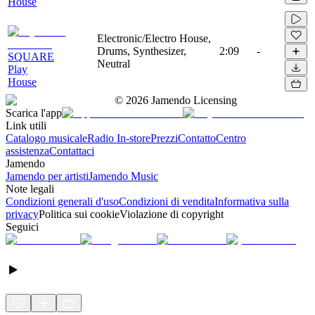
House
Electronic/Electro House,
Drums, Synthesizer,
2:09
-
SQUARE
Neutral
Play
House
©
2026
Jamendo Licensing
Scarica l'app
Link utili
Catalogo musicale
Radio In-store
Prezzi
Contatto
Centro
assistenza
Contattaci
Jamendo
Jamendo per artisti
Jamendo Music
Note legali
Condizioni generali d'uso
Condizioni di vendita
Informativa sulla
privacy
Politica sui cookie
Violazione di copyright
Seguici