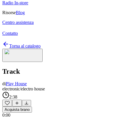
Radio In-store
Risorse
Blog
Centro assistenza
Contatto
Torna al catalogo
Track
di
Play House
electronic/electro house
2:38
Acquista brano
0:00