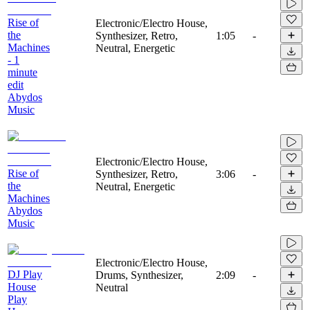
Rise of
Electronic/Electro House,
the
Synthesizer, Retro,
1:05
-
Machines
Neutral, Energetic
- 1
minute
edit
Abydos
Music
Electronic/Electro House,
Rise of
Synthesizer, Retro,
3:06
-
the
Neutral, Energetic
Machines
Abydos
Music
Electronic/Electro House,
DJ Play
Drums, Synthesizer,
2:09
-
House
Neutral
Play