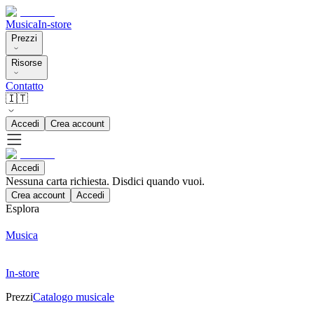
Musica
In-store
Prezzi
Risorse
Contatto
🇮🇹
Accedi
Crea account
Accedi
Nessuna carta richiesta. Disdici quando vuoi.
Crea account
Accedi
Esplora
Musica
In-store
Prezzi
Catalogo musicale