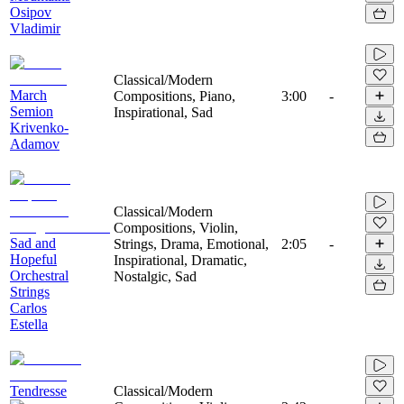
Osipov
Vladimir
Classical/Modern
March
Compositions, Piano,
3:00
-
Semion
Inspirational, Sad
Krivenko-
Adamov
Classical/Modern
Compositions, Violin,
Sad and
Strings, Drama, Emotional,
2:05
-
Hopeful
Inspirational, Dramatic,
Orchestral
Nostalgic, Sad
Strings
Carlos
Estella
Tendresse
Classical/Modern