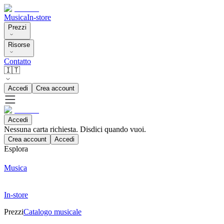
Musica
In-store
Prezzi
Risorse
Contatto
🇮🇹
Accedi
Crea account
Accedi
Nessuna carta richiesta. Disdici quando vuoi.
Crea account
Accedi
Esplora
Musica
In-store
Prezzi
Catalogo musicale