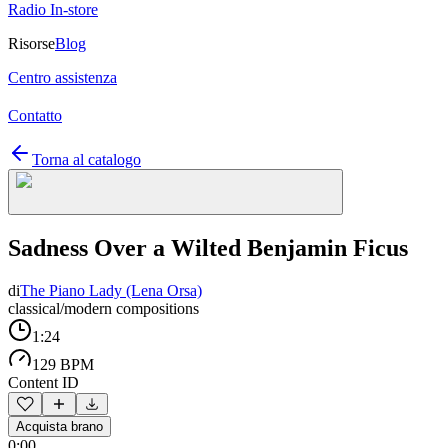
Radio In-store
Risorse
Blog
Centro assistenza
Contatto
Torna al catalogo
Sadness Over a Wilted Benjamin Ficus
di
The Piano Lady (Lena Orsa)
classical/modern compositions
1:24
129 BPM
Content ID
Acquista brano
0:00