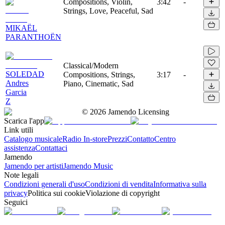
Compositions, Violin,
3:42
-
Strings, Love, Peaceful, Sad
MIKAËL
PARANTHOËN
Classical/Modern
SOLEDAD
Compositions, Strings,
3:17
-
Andres
Piano, Cinematic, Sad
Garcia
Z
©
2026
Jamendo Licensing
Scarica l'app
Link utili
Catalogo musicale
Radio In-store
Prezzi
Contatto
Centro
assistenza
Contattaci
Jamendo
Jamendo per artisti
Jamendo Music
Note legali
Condizioni generali d'uso
Condizioni di vendita
Informativa sulla
privacy
Politica sui cookie
Violazione di copyright
Seguici