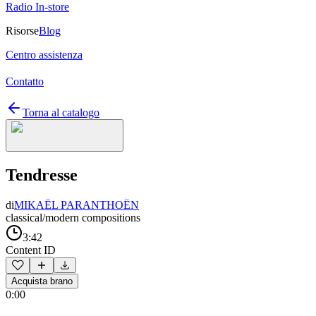
Radio In-store
Risorse
Blog
Centro assistenza
Contatto
Torna al catalogo
Tendresse
di
MIKAËL PARANTHOËN
classical/modern compositions
3:42
Content ID
Acquista brano
0:00