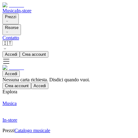
Musica
In-store
Prezzi
Risorse
Contatto
🇮🇹
Accedi
Crea account
Accedi
Nessuna carta richiesta. Disdici quando vuoi.
Crea account
Accedi
Esplora
Musica
In-store
Prezzi
Catalogo musicale