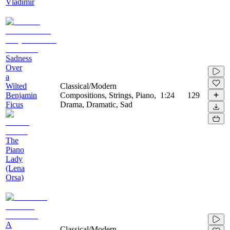
Vladimir
Sadness
Over
a
Wilted
Classical/Modern
Benjamin
Compositions, Strings, Piano,
1:24
129
Ficus
Drama, Dramatic, Sad
The
Piano
Lady
(Lena
Orsa)
A
Classical/Modern