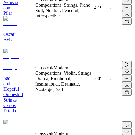
Venezia
Compositions, Strings, Piano,
con
4:19
-
Soft, Neutral, Peaceful,
Pilar
Introspective
Oscar
Avila
Classical/Modern
Compositions, Violin, Strings,
Sad
Drama, Emotional,
2:05
-
and
Inspirational, Dramatic,
Hopeful
Nostalgic, Sad
Orchestral
Strings
Carlos
Estella
Classical/Modern