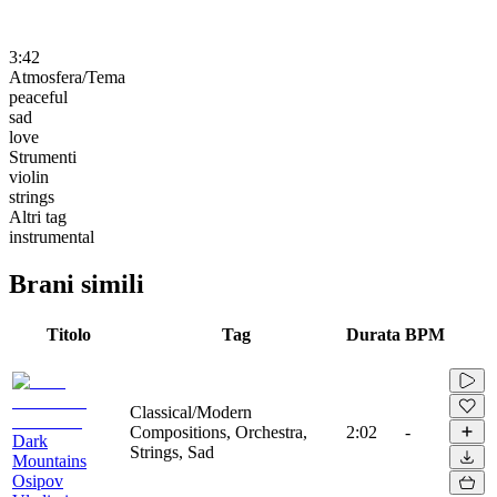
3:42
Atmosfera/Tema
peaceful
sad
love
Strumenti
violin
strings
Altri tag
instrumental
Brani simili
Titolo
Tag
Durata
BPM
Classical/Modern
Compositions, Orchestra,
2:02
-
Dark
Strings, Sad
Mountains
Osipov