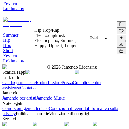
Yevhen
Lokhmatov
Hip-Hop/Rap,
Summer
Electroamplified,
0:44
-
Hip
Electricpiano, Summer,
Hop
Happy, Upbeat, Trippy
Short
Yevhen
Lokhmatov
©
2026
Jamendo Licensing
Scarica l'app
Link utili
Catalogo musicale
Radio In-store
Prezzi
Contatto
Centro
assistenza
Contattaci
Jamendo
Jamendo per artisti
Jamendo Music
Note legali
Condizioni generali d'uso
Condizioni di vendita
Informativa sulla
privacy
Politica sui cookie
Violazione di copyright
Seguici