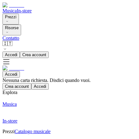
Musica
In-store
Prezzi
Risorse
Contatto
🇮🇹
Accedi
Crea account
Accedi
Nessuna carta richiesta. Disdici quando vuoi.
Crea account
Accedi
Esplora
Musica
In-store
Prezzi
Catalogo musicale