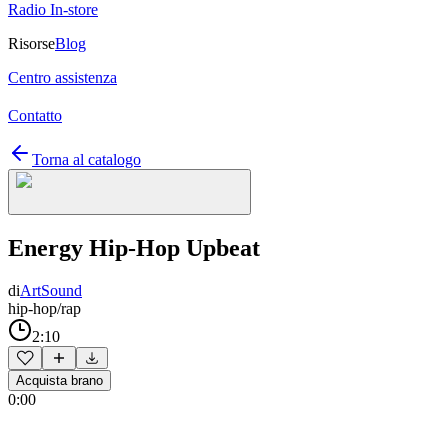
Radio In-store
Risorse
Blog
Centro assistenza
Contatto
Torna al catalogo
Energy Hip-Hop Upbeat
di
ArtSound
hip-hop/rap
2:10
Acquista brano
0:00