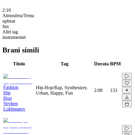
2:10
Atmosfera/Tema
upbeat
fun
Altri tag
instrumental
Brani simili
Titolo
Tag
Durata
BPM
Fashion
Hip-Hop/Rap, Synthesizer,
2:08
133
Hip
Urban, Happy, Fun
Hop
Yevhen
Lokhmatov