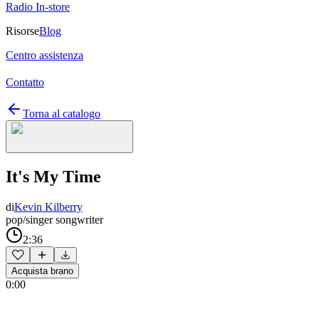
Radio In-store
Risorse
Blog
Centro assistenza
Contatto
Torna al catalogo
It's My Time
di
Kevin Kilberry
pop/singer songwriter
2:36
Acquista brano
0:00