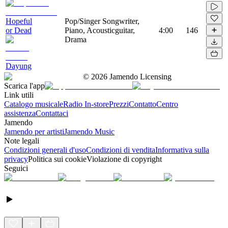
Hopeful
Pop/Singer Songwriter,
or Dead
Piano, Acousticguitar,
4:00
146
Drama
Dayung
©
2026
Jamendo Licensing
Scarica l'app
Link utili
Catalogo musicale
Radio In-store
Prezzi
Contatto
Centro
assistenza
Contattaci
Jamendo
Jamendo per artisti
Jamendo Music
Note legali
Condizioni generali d'uso
Condizioni di vendita
Informativa sulla
privacy
Politica sui cookie
Violazione di copyright
Seguici