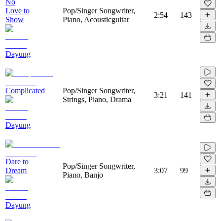
No
Love to
Pop/Singer Songwriter,
2:54
143
Show
Piano, Acousticguitar
Dayung
Complicated
Pop/Singer Songwriter,
3:21
141
Strings, Piano, Drama
Dayung
Dare to
Pop/Singer Songwriter,
Dream
3:07
99
Piano, Banjo
Dayung