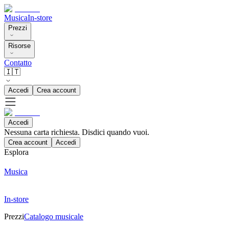
Musica
In-store
Prezzi
Risorse
Contatto
🇮🇹
Accedi
Crea account
Accedi
Nessuna carta richiesta. Disdici quando vuoi.
Crea account
Accedi
Esplora
Musica
In-store
Prezzi
Catalogo musicale