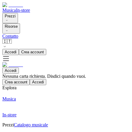
Musica
In-store
Prezzi
Risorse
Contatto
🇮🇹
Accedi
Crea account
Accedi
Nessuna carta richiesta. Disdici quando vuoi.
Crea account
Accedi
Esplora
Musica
In-store
Prezzi
Catalogo musicale