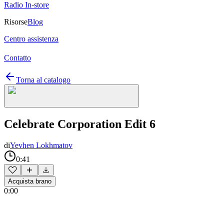
Radio In-store
Risorse
Blog
Centro assistenza
Contatto
Torna al catalogo
Celebrate Corporation Edit 6
di
Yevhen Lokhmatov
0:41
Acquista brano
0:00