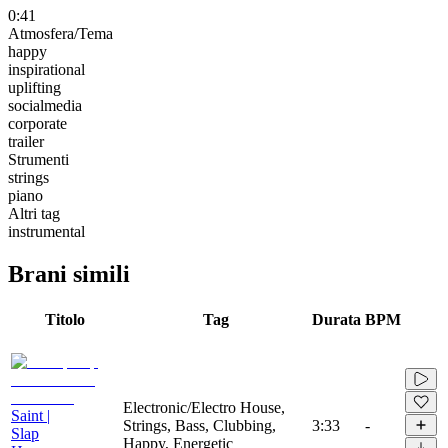
0:41
Atmosfera/Tema
happy
inspirational
uplifting
socialmedia
corporate
trailer
Strumenti
strings
piano
Altri tag
instrumental
Brani simili
Titolo
Tag
Durata
BPM
Electronic/Electro House,
Saint |
Strings, Bass, Clubbing,
3:33
-
Slap
Happy, Energetic