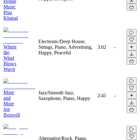
House
Music
Praz
Khanal
Electronic/Deep House,
Where
Strings, Piano, Advertising,
3:02
-
the
Happy, Peaceful
Wind
Blows
Wavit
More
Jazz/Smooth Jazz,
2:41
-
and
Saxophone, Piano, Happy
More
Joe
Bozwell
Alternative/Rock, Piano,