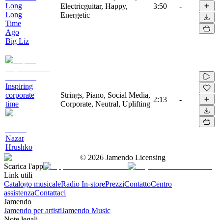
Long
Electricguitar, Happy,
3:50
-
Long
Energetic
Time
Ago
Big Liz
Inspiring
corporate
Strings, Piano, Social Media,
2:13
-
time
Corporate, Neutral, Uplifting
Nazar
Hrushko
©
2026
Jamendo Licensing
Scarica l'app
Link utili
Catalogo musicale
Radio In-store
Prezzi
Contatto
Centro
assistenza
Contattaci
Jamendo
Jamendo per artisti
Jamendo Music
Note legali