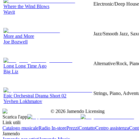
Electronic/Deep House,
Where the Wind Blows
Wavit
Jazz/Smooth Jazz, Sax
More and More
Joe Bozwell
Alternative/Rock, Piano
Long Long Time Ago
Big Liz
Strings, Piano, Advent
Epic Orchestral Drama Short 02
Yevhen Lokhmatov
©
2026
Jamendo Licensing
Scarica l'app
Link utili
Catalogo musicale
Radio In-store
Prezzi
Contatto
Centro assistenza
Conta
Jamendo