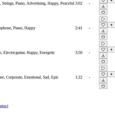
 Strings, Piano, Advertising, Happy, Peaceful
3:02
-
ophone, Piano, Happy
2:41
-
, Electricguitar, Happy, Energetic
3:50
-
ure, Corporate, Emotional, Sad, Epic
1:22
-
ttaci