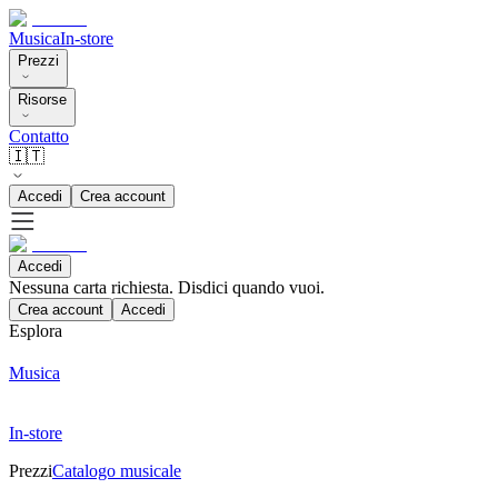
Musica
In-store
Prezzi
Risorse
Contatto
🇮🇹
Accedi
Crea account
Accedi
Nessuna carta richiesta. Disdici quando vuoi.
Crea account
Accedi
Esplora
Musica
In-store
Prezzi
Catalogo musicale