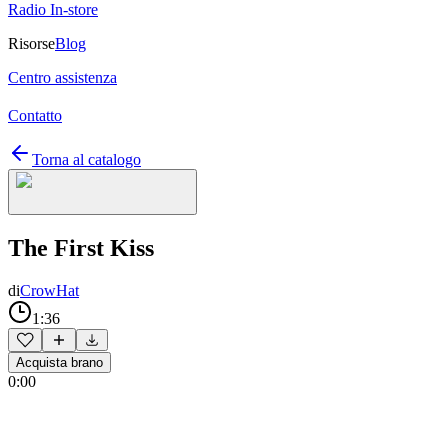
Radio In-store
Risorse
Blog
Centro assistenza
Contatto
Torna al catalogo
The First Kiss
di
CrowHat
1:36
Acquista brano
0:00