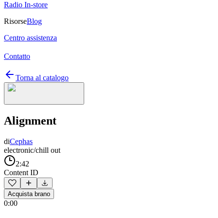
Radio In-store
Risorse
Blog
Centro assistenza
Contatto
Torna al catalogo
Alignment
di
Cephas
electronic/chill out
2:42
Content ID
Acquista brano
0:00