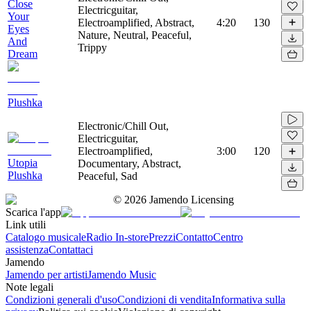
Close
Electricguitar,
Your
Electroamplified, Abstract,
4:20
130
Eyes
Nature, Neutral, Peaceful,
And
Trippy
Dream
Plushka
Electronic/Chill Out,
Electricguitar,
Electroamplified,
3:00
120
Utopia
Documentary, Abstract,
Plushka
Peaceful, Sad
©
2026
Jamendo Licensing
Scarica l'app
Link utili
Catalogo musicale
Radio In-store
Prezzi
Contatto
Centro
assistenza
Contattaci
Jamendo
Jamendo per artisti
Jamendo Music
Note legali
Condizioni generali d'uso
Condizioni di vendita
Informativa sulla