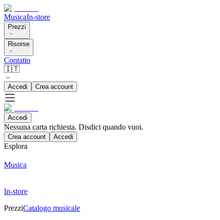
Musica
In-store
Prezzi
Risorse
Contatto
🇮🇹
Accedi
Crea account
Accedi
Nessuna carta richiesta. Disdici quando vuoi.
Crea account
Accedi
Esplora
Musica
In-store
Prezzi
Catalogo musicale