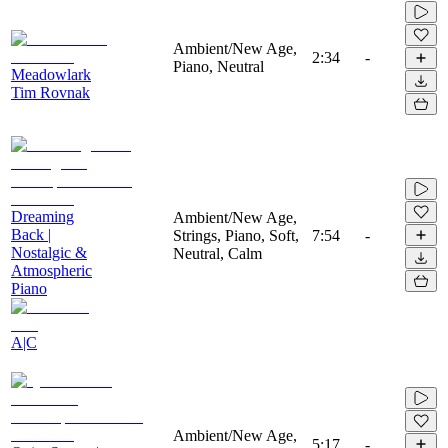
Ambient/New Age,
2:34
-
Piano, Neutral
Meadowlark
Tim Rovnak
Dreaming
Ambient/New Age,
Back |
Strings, Piano, Soft,
7:54
-
Nostalgic &
Neutral, Calm
Atmospheric
Piano
A|C
Ambient/New Age,
5:17
-