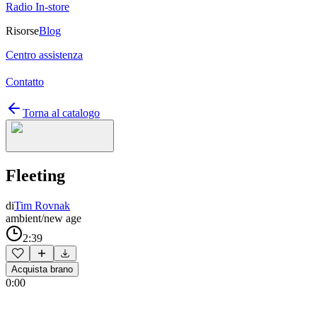
Radio In-store
Risorse
Blog
Centro assistenza
Contatto
Torna al catalogo
Fleeting
di
Tim Rovnak
ambient/new age
2:39
Acquista brano
0:00