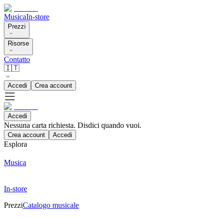
Musica
In-store
Prezzi
Risorse
Contatto
🇮🇹
Accedi
Crea account
Accedi
Nessuna carta richiesta. Disdici quando vuoi.
Crea account
Accedi
Esplora
Musica
In-store
Prezzi
Catalogo musicale