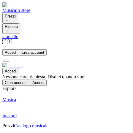
Musica
In-store
Prezzi
Risorse
Contatto
🇮🇹
Accedi
Crea account
Accedi
Nessuna carta richiesta. Disdici quando vuoi.
Crea account
Accedi
Esplora
Musica
In-store
Prezzi
Catalogo musicale