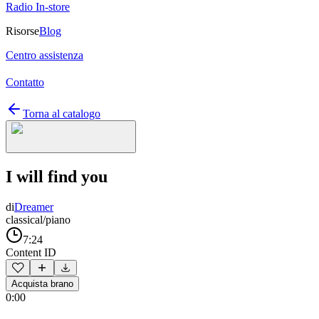
Radio In-store
Risorse
Blog
Centro assistenza
Contatto
Torna al catalogo
I will find you
di
Dreamer
classical/piano
7:24
Content ID
Acquista brano
0:00