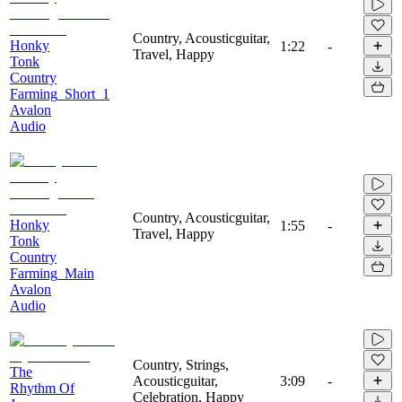
Country, Acousticguitar,
Honky
1:22
-
Travel, Happy
Tonk
Country
Farming_Short_1
Avalon
Audio
Country, Acousticguitar,
Honky
1:55
-
Travel, Happy
Tonk
Country
Farming_Main
Avalon
Audio
Country, Strings,
The
Acousticguitar,
3:09
-
Rhythm Of
Celebration, Happy