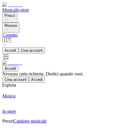
Musica
In-store
Prezzi
Risorse
Contatto
🇮🇹
Accedi
Crea account
Accedi
Nessuna carta richiesta. Disdici quando vuoi.
Crea account
Accedi
Esplora
Musica
In-store
Prezzi
Catalogo musicale