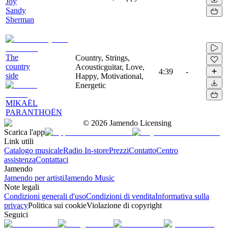
Joy
Sandy
Sherman
The
Country, Strings,
country
Acousticguitar, Love,
4:39
-
side
Happy, Motivational,
Energetic
MIKAËL
PARANTHOËN
©
2026
Jamendo Licensing
Scarica l'app
Link utili
Catalogo musicale
Radio In-store
Prezzi
Contatto
Centro
assistenza
Contattaci
Jamendo
Jamendo per artisti
Jamendo Music
Note legali
Condizioni generali d'uso
Condizioni di vendita
Informativa sulla
privacy
Politica sui cookie
Violazione di copyright
Seguici