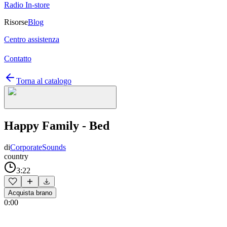
Radio In-store
Risorse
Blog
Centro assistenza
Contatto
Torna al catalogo
Happy Family - Bed
di
CorporateSounds
country
3:22
Acquista brano
0:00