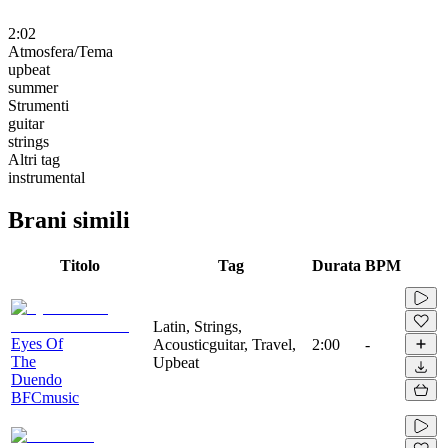
2:02
Atmosfera/Tema
upbeat
summer
Strumenti
guitar
strings
Altri tag
instrumental
Brani simili
Titolo
Tag
Durata
BPM
Latin, Strings,
Eyes Of
Acousticguitar, Travel,
2:00
-
The
Upbeat
Duendo
BFCmusic