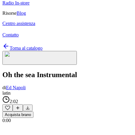
Radio In-store
Risorse
Blog
Centro assistenza
Contatto
Torna al catalogo
Oh the sea Instrumental
di
Ed Napoli
latin
2:02
Acquista brano
0:00