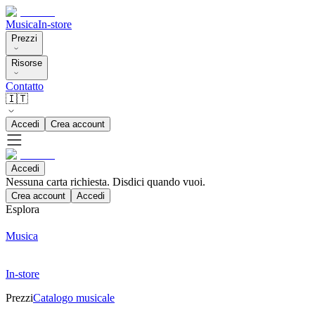
Musica
In-store
Prezzi
Risorse
Contatto
🇮🇹
Accedi
Crea account
Accedi
Nessuna carta richiesta. Disdici quando vuoi.
Crea account
Accedi
Esplora
Musica
In-store
Prezzi
Catalogo musicale