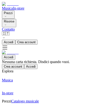
Musica
In-store
Prezzi
Risorse
Contatto
🇮🇹
Accedi
Crea account
Accedi
Nessuna carta richiesta. Disdici quando vuoi.
Crea account
Accedi
Esplora
Musica
In-store
Prezzi
Catalogo musicale