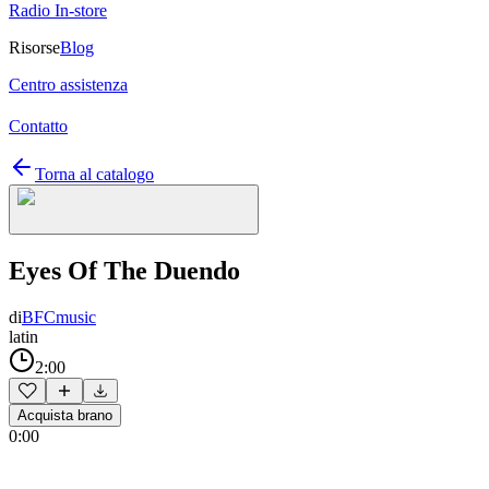
Radio In-store
Risorse
Blog
Centro assistenza
Contatto
Torna al catalogo
Eyes Of The Duendo
di
BFCmusic
latin
2:00
Acquista brano
0:00