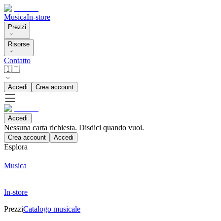
Musica
In-store
Prezzi
Risorse
Contatto
🇮🇹
Accedi
Crea account
Accedi
Nessuna carta richiesta. Disdici quando vuoi.
Crea account
Accedi
Esplora
Musica
In-store
Prezzi
Catalogo musicale