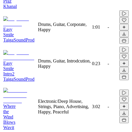
Praz
Khanal
Drums, Guitar, Corporate,
1:01
-
Easy
Happy
Smile
TaigaSoundProd
Drums, Guitar, Introdcution,
Easy
0:23
-
Happy
Smile
Intro2
TaigaSoundProd
Electronic/Deep House,
Where
Strings, Piano, Advertising,
3:02
-
the
Happy, Peaceful
Wind
Blows
Wavit