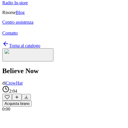
Radio In-store
Risorse
Blog
Centro assistenza
Contatto
Torna al catalogo
Believe Now
di
CrowHat
2:04
Acquista brano
0:00