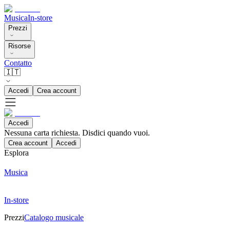
Musica
In-store
Prezzi
Risorse
Contatto
🇮🇹
Accedi
Crea account
Accedi
Nessuna carta richiesta. Disdici quando vuoi.
Crea account
Accedi
Esplora
Musica
In-store
Prezzi
Catalogo musicale