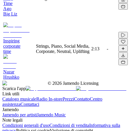
Time
Ago
Big Liz
Inspiring
corporate
Strings, Piano, Social Media,
2:13
-
time
Corporate, Neutral, Uplifting
Nazar
Hrushko
©
2026
Jamendo Licensing
Scarica l'app
Link utili
Catalogo musicale
Radio In-store
Prezzi
Contatto
Centro
assistenza
Contattaci
Jamendo
Jamendo per artisti
Jamendo Music
Note legali
Condizioni generali d'uso
Condizioni di vendita
Informativa sulla
privacy
Politica sui cookie
Violazione di copyright