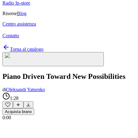
Radio In-store
Risorse
Blog
Centro assistenza
Contatto
Torna al catalogo
Piano Driven Toward New Possibilities
di
Oleksandr Yatsenko
1:28
Acquista brano
0:00