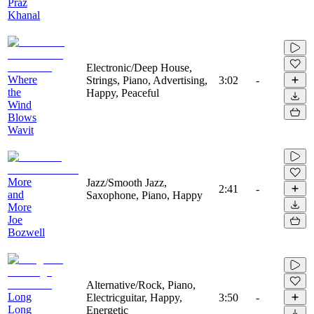
Praz
Khanal
Electronic/Deep House,
Where
Strings, Piano, Advertising,
3:02
-
the
Happy, Peaceful
Wind
Blows
Wavit
More
Jazz/Smooth Jazz,
2:41
-
and
Saxophone, Piano, Happy
More
Joe
Bozwell
Alternative/Rock, Piano,
Long
Electricguitar, Happy,
3:50
-
Long
Energetic