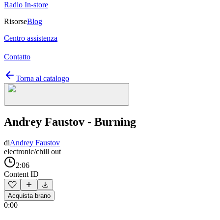
Radio In-store
Risorse
Blog
Centro assistenza
Contatto
Torna al catalogo
Andrey Faustov - Burning
di
Andrey Faustov
electronic/chill out
2:06
Content ID
Acquista brano
0:00