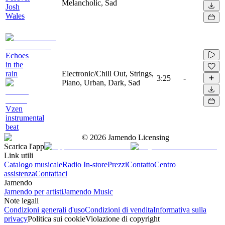
Melancholic, Sad
Josh
Wales
Echoes
in the
rain
Electronic/Chill Out, Strings,
3:25
-
Piano, Urban, Dark, Sad
Vzen
instrumental
beat
©
2026
Jamendo Licensing
Scarica l'app
Link utili
Catalogo musicale
Radio In-store
Prezzi
Contatto
Centro
assistenza
Contattaci
Jamendo
Jamendo per artisti
Jamendo Music
Note legali
Condizioni generali d'uso
Condizioni di vendita
Informativa sulla
privacy
Politica sui cookie
Violazione di copyright