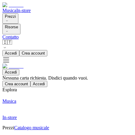
Musica
In-store
Prezzi
Risorse
Contatto
🇮🇹
Accedi
Crea account
Accedi
Nessuna carta richiesta. Disdici quando vuoi.
Crea account
Accedi
Esplora
Musica
In-store
Prezzi
Catalogo musicale