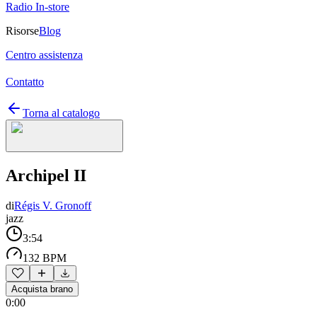
Radio In-store
Risorse
Blog
Centro assistenza
Contatto
Torna al catalogo
Archipel II
di
Régis V. Gronoff
jazz
3:54
132 BPM
Acquista brano
0:00