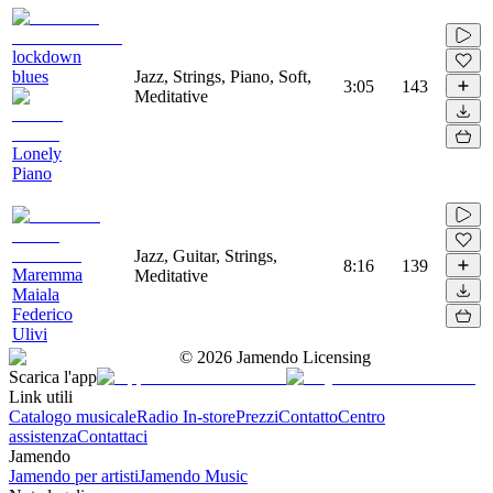
lockdown
blues
Jazz, Strings, Piano, Soft,
3:05
143
Meditative
Lonely
Piano
Jazz, Guitar, Strings,
8:16
139
Maremma
Meditative
Maiala
Federico
Ulivi
©
2026
Jamendo Licensing
Scarica l'app
Link utili
Catalogo musicale
Radio In-store
Prezzi
Contatto
Centro
assistenza
Contattaci
Jamendo
Jamendo per artisti
Jamendo Music