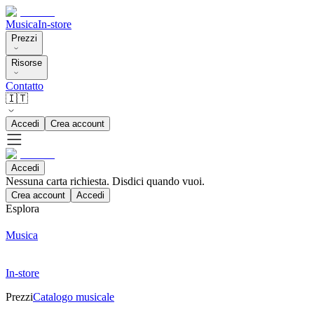
Musica
In-store
Prezzi
Risorse
Contatto
🇮🇹
Accedi
Crea account
Accedi
Nessuna carta richiesta. Disdici quando vuoi.
Crea account
Accedi
Esplora
Musica
In-store
Prezzi
Catalogo musicale