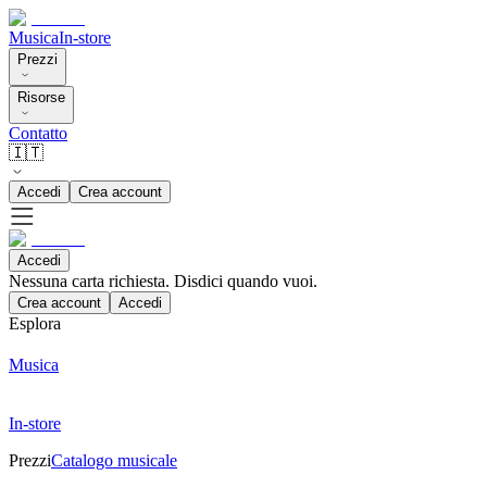
Musica
In-store
Prezzi
Risorse
Contatto
🇮🇹
Accedi
Crea account
Accedi
Nessuna carta richiesta. Disdici quando vuoi.
Crea account
Accedi
Esplora
Musica
In-store
Prezzi
Catalogo musicale