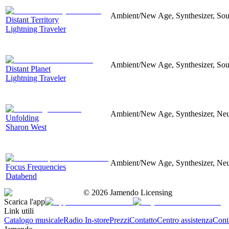
Ambient/New Age, Synthesizer, Soun
Distant Territory
Lightning Traveler
Ambient/New Age, Synthesizer, Sou
Distant Planet
Lightning Traveler
Ambient/New Age, Synthesizer, Neu
Unfolding
Sharon West
Ambient/New Age, Synthesizer, Neu
Focus Frequencies
Databend
©
2026
Jamendo Licensing
Scarica l'app
Link utili
Catalogo musicale
Radio In-store
Prezzi
Contatto
Centro assistenza
Conta