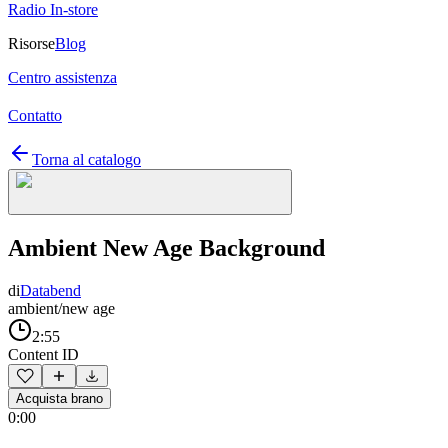
Radio In-store
Risorse
Blog
Centro assistenza
Contatto
Torna al catalogo
Ambient New Age Background
di
Databend
ambient/new age
2:55
Content ID
Acquista brano
0:00