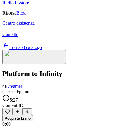
Radio In-store
Risorse
Blog
Centro assistenza
Contatto
Torna al catalogo
Platform to Infinity
di
Dreamer
classical/piano
5:27
Content ID
Acquista brano
0:00