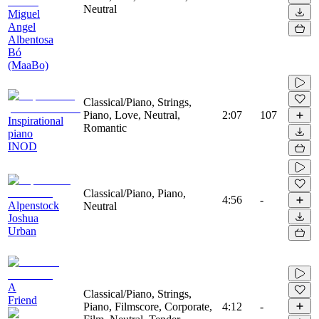
Neutral
Miguel
Angel
Albentosa
Bó
(MaaBo)
Classical/Piano, Strings,
Piano, Love, Neutral,
2:07
107
Inspirational
Romantic
piano
INOD
Classical/Piano, Piano,
4:56
-
Alpenstock
Neutral
Joshua
Urban
A
Classical/Piano, Strings,
Friend
Piano, Filmscore, Corporate,
4:12
-