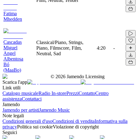
Film, Neutral, Tender
Fatima
Mhedden
Cascadas
Classical/Piano, Strings,
Miguel
Piano, Filmscore, Film,
4:20
-
Angel
Neutral, Sad
Albentosa
Bó
(MaaBo)
©
2026
Jamendo Licensing
Scarica l'app
Link utili
Catalogo musicale
Radio In-store
Prezzi
Contatto
Centro
assistenza
Contattaci
Jamendo
Jamendo per artisti
Jamendo Music
Note legali
Condizioni generali d'uso
Condizioni di vendita
Informativa sulla
privacy
Politica sui cookie
Violazione di copyright
Seguici