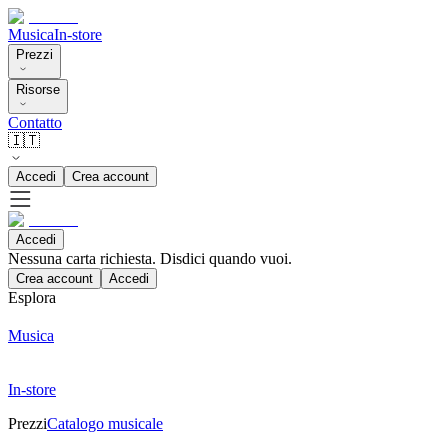
Musica
In-store
Prezzi
Risorse
Contatto
🇮🇹
Accedi
Crea account
Accedi
Nessuna carta richiesta. Disdici quando vuoi.
Crea account
Accedi
Esplora
Musica
In-store
Prezzi
Catalogo musicale