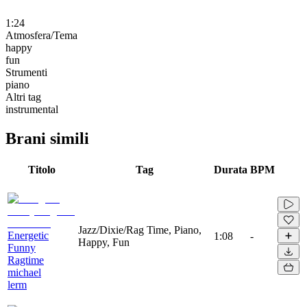
1:24
Atmosfera/Tema
happy
fun
Strumenti
piano
Altri tag
instrumental
Brani simili
Titolo
Tag
Durata
BPM
Jazz/Dixie/Rag Time, Piano,
Energetic
1:08
-
Happy, Fun
Funny
Ragtime
michael
lerm