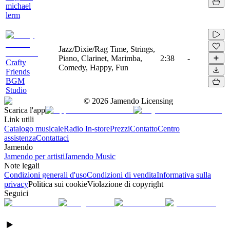
michael
lerm
Jazz/Dixie/Rag Time, Strings,
Piano, Clarinet, Marimba,
2:38
-
Crafty
Comedy, Happy, Fun
Friends
BGM
Studio
©
2026
Jamendo Licensing
Scarica l'app
Link utili
Catalogo musicale
Radio In-store
Prezzi
Contatto
Centro
assistenza
Contattaci
Jamendo
Jamendo per artisti
Jamendo Music
Note legali
Condizioni generali d'uso
Condizioni di vendita
Informativa sulla
privacy
Politica sui cookie
Violazione di copyright
Seguici