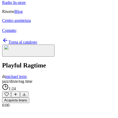
Radio In-store
Risorse
Blog
Centro assistenza
Contatto
Torna al catalogo
Playful Ragtime
di
michael lerm
jazz/dixie/rag time
1:24
Acquista brano
0:00