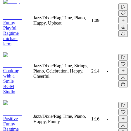
Jazz/Dixie/Rag Time, Piano,
1:09
-
Funny
Happy, Upbeat
Playful
Ragtime
michael
lerm
Jazz/Dixie/Rag Time, Strings,
Cooking
Piano, Celebration, Happy,
2:14
-
with a
Cheerful
Smile
BGM
Studio
Jazz/Dixie/Rag Time, Piano,
Positive
1:16
-
Happy, Funny
Funny
Ragtime