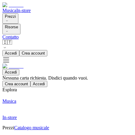
Musica
In-store
Prezzi
Risorse
Contatto
🇮🇹
Accedi
Crea account
Accedi
Nessuna carta richiesta. Disdici quando vuoi.
Crea account
Accedi
Esplora
Musica
In-store
Prezzi
Catalogo musicale