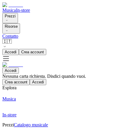
Musica
In-store
Prezzi
Risorse
Contatto
🇮🇹
Accedi
Crea account
Accedi
Nessuna carta richiesta. Disdici quando vuoi.
Crea account
Accedi
Esplora
Musica
In-store
Prezzi
Catalogo musicale