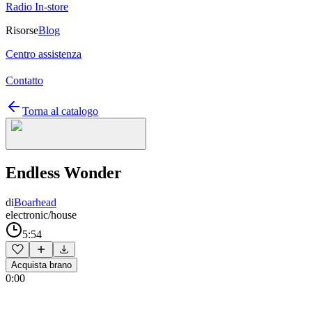
Radio In-store
Risorse
Blog
Centro assistenza
Contatto
Torna al catalogo
Endless Wonder
di
Boarhead
electronic/house
5:54
Acquista brano
0:00