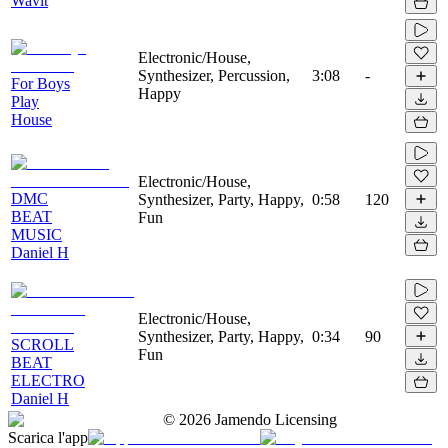
Wavit
Electronic/House,
Synthesizer, Percussion,
3:08
-
For Boys
Happy
Play
House
Electronic/House,
DMC
Synthesizer, Party, Happy,
0:58
120
BEAT
Fun
MUSIC
Daniel H
Electronic/House,
Synthesizer, Party, Happy,
0:34
90
SCROLL
Fun
BEAT
ELECTRO
Daniel H
©
2026
Jamendo Licensing
Scarica l'app