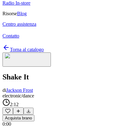
Radio In-store
Risorse
Blog
Centro assistenza
Contatto
Torna al catalogo
Shake It
di
Jackson Frost
electronic/dance
2:12
Acquista brano
0:00