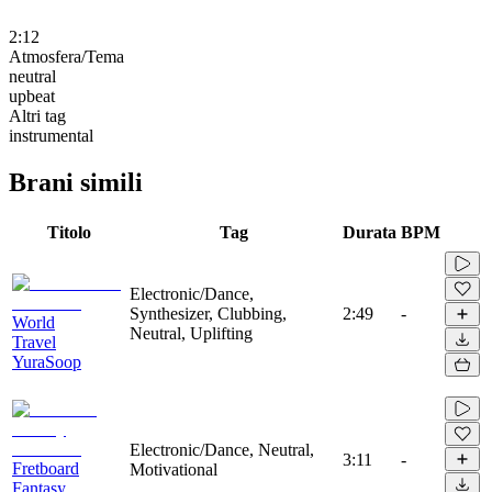
2:12
Atmosfera/Tema
neutral
upbeat
Altri tag
instrumental
Brani simili
Titolo
Tag
Durata
BPM
Electronic/Dance,
Synthesizer, Clubbing,
2:49
-
World
Neutral, Uplifting
Travel
YuraSoop
Electronic/Dance, Neutral,
3:11
-
Fretboard
Motivational
Fantasy