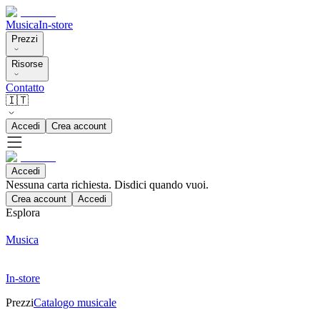
Musica
In-store
Prezzi
Risorse
Contatto
🇮🇹
Accedi
Crea account
Accedi
Nessuna carta richiesta. Disdici quando vuoi.
Crea account
Accedi
Esplora
Musica
In-store
Prezzi
Catalogo musicale