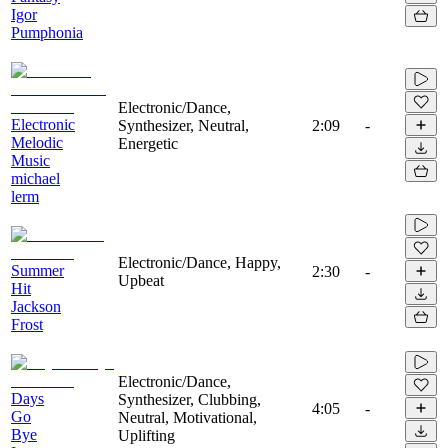
Igor
Pumphonia
Electronic/Dance,
Electronic
Synthesizer, Neutral,
2:09
-
Melodic
Energetic
Music
michael
lerm
Electronic/Dance, Happy,
Summer
2:30
-
Upbeat
Hit
Jackson
Frost
Electronic/Dance,
Days
Synthesizer, Clubbing,
4:05
-
Go
Neutral, Motivational,
Bye
Uplifting