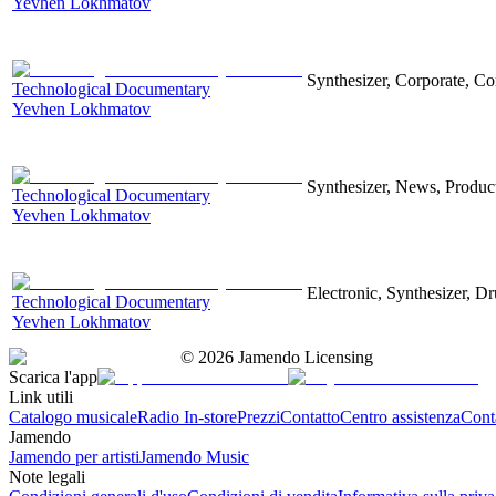
Yevhen Lokhmatov
Synthesizer, Corporate, Co
Technological Documentary
Yevhen Lokhmatov
Synthesizer, News, Producti
Technological Documentary
Yevhen Lokhmatov
Electronic, Synthesizer, D
Technological Documentary
Yevhen Lokhmatov
©
2026
Jamendo Licensing
Scarica l'app
Link utili
Catalogo musicale
Radio In-store
Prezzi
Contatto
Centro assistenza
Conta
Jamendo
Jamendo per artisti
Jamendo Music
Note legali