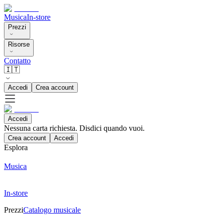
Musica
In-store
Prezzi
Risorse
Contatto
🇮🇹
Accedi
Crea account
Accedi
Nessuna carta richiesta. Disdici quando vuoi.
Crea account
Accedi
Esplora
Musica
In-store
Prezzi
Catalogo musicale