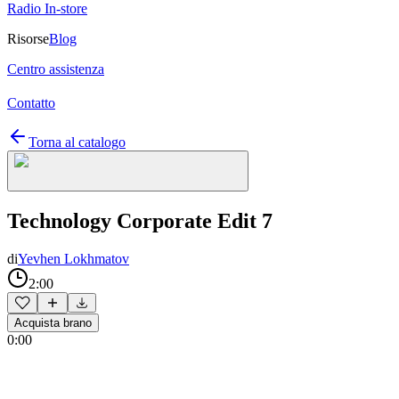
Radio In-store
Risorse
Blog
Centro assistenza
Contatto
Torna al catalogo
Technology Corporate Edit 7
di
Yevhen Lokhmatov
2:00
Acquista brano
0:00