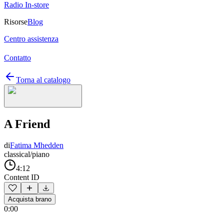
Radio In-store
Risorse
Blog
Centro assistenza
Contatto
Torna al catalogo
A Friend
di
Fatima Mhedden
classical/piano
4:12
Content ID
Acquista brano
0:00