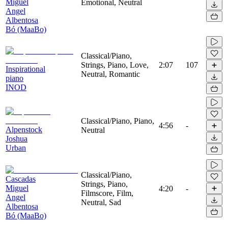
Miguel
Emotional, Neutral
Angel
Albentosa
Bó (MaaBo)
Classical/Piano,
Strings, Piano, Love,
2:07
107
Inspirational
Neutral, Romantic
piano
INOD
Classical/Piano, Piano,
4:56
-
Alpenstock
Neutral
Joshua
Urban
Classical/Piano,
Cascadas
Strings, Piano,
Miguel
4:20
-
Filmscore, Film,
Angel
Neutral, Sad
Albentosa
Bó (MaaBo)