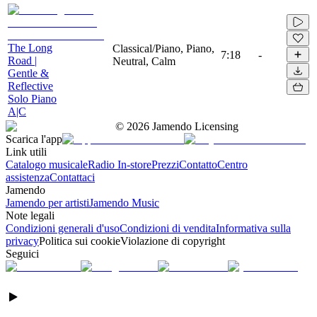
The Long
Classical/Piano, Piano,
7:18
-
Road |
Neutral, Calm
Gentle &
Reflective
Solo Piano
A|C
©
2026
Jamendo Licensing
Scarica l'app
Link utili
Catalogo musicale
Radio In-store
Prezzi
Contatto
Centro
assistenza
Contattaci
Jamendo
Jamendo per artisti
Jamendo Music
Note legali
Condizioni generali d'uso
Condizioni di vendita
Informativa sulla
privacy
Politica sui cookie
Violazione di copyright
Seguici