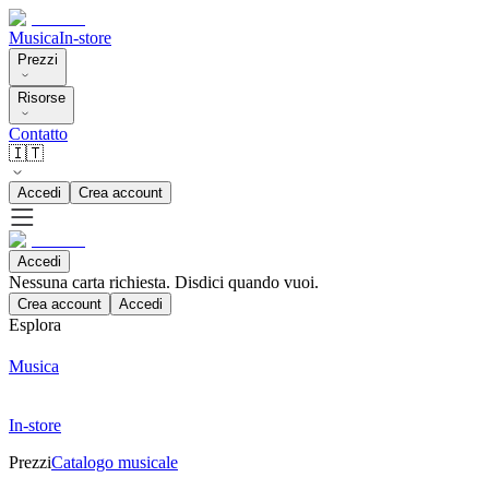
Musica
In-store
Prezzi
Risorse
Contatto
🇮🇹
Accedi
Crea account
Accedi
Nessuna carta richiesta. Disdici quando vuoi.
Crea account
Accedi
Esplora
Musica
In-store
Prezzi
Catalogo musicale