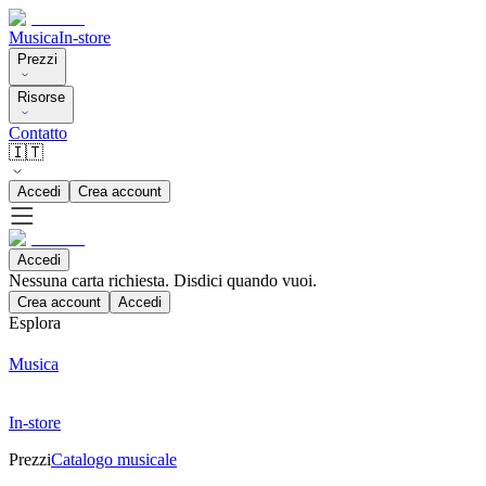
Musica
In-store
Prezzi
Risorse
Contatto
🇮🇹
Accedi
Crea account
Accedi
Nessuna carta richiesta. Disdici quando vuoi.
Crea account
Accedi
Esplora
Musica
In-store
Prezzi
Catalogo musicale