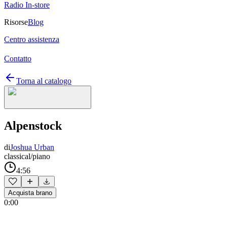
Radio In-store
Risorse
Blog
Centro assistenza
Contatto
Torna al catalogo
Alpenstock
di
Joshua Urban
classical/piano
4:56
Acquista brano
0:00