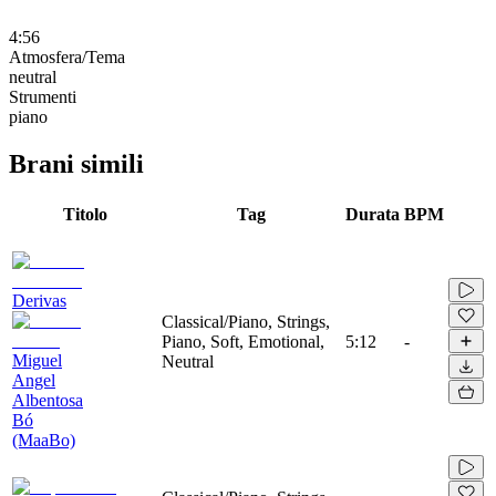
4:56
Atmosfera/Tema
neutral
Strumenti
piano
Brani simili
Titolo
Tag
Durata
BPM
Derivas
Classical/Piano, Strings,
Piano, Soft, Emotional,
5:12
-
Miguel
Neutral
Angel
Albentosa
Bó
(MaaBo)