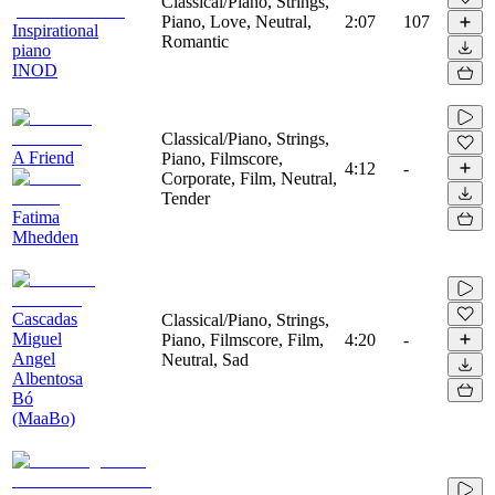
Classical/Piano, Strings,
Piano, Love, Neutral,
2:07
107
Inspirational
Romantic
piano
INOD
Classical/Piano, Strings,
A Friend
Piano, Filmscore,
4:12
-
Corporate, Film, Neutral,
Tender
Fatima
Mhedden
Cascadas
Classical/Piano, Strings,
Miguel
Piano, Filmscore, Film,
4:20
-
Angel
Neutral, Sad
Albentosa
Bó
(MaaBo)