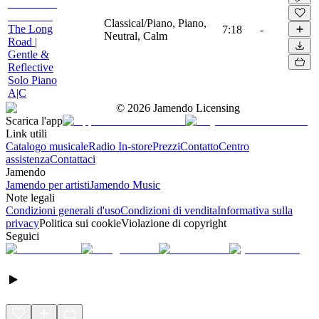
Classical/Piano, Piano,
The Long
7:18
-
Neutral, Calm
Road |
Gentle &
Reflective
Solo Piano
A|C
©
2026
Jamendo Licensing
Scarica l'app
Link utili
Catalogo musicale
Radio In-store
Prezzi
Contatto
Centro
assistenza
Contattaci
Jamendo
Jamendo per artisti
Jamendo Music
Note legali
Condizioni generali d'uso
Condizioni di vendita
Informativa sulla
privacy
Politica sui cookie
Violazione di copyright
Seguici