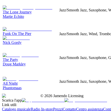
Jazz/Smooth Jazz, Saxophone, 
The Long Journey
Martie Echito
Funk On The Pier
Jazz/Smooth Jazz, Wind, Trombo
Nick Gordy
Jazz/Smooth Jazz, Saxophone, G
The Party
Doug Markley
Jazz/Smooth Jazz, Saxophone, W
All Night
Phantomaas
©
2026
Jamendo Licensing
Scarica l'app
Link utili
Catalogo musicale
Radio In-store
Prezzi
Contatto
Centro assistenza
Conta