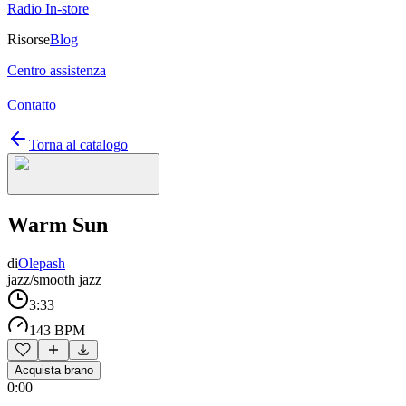
Radio In-store
Risorse
Blog
Centro assistenza
Contatto
Torna al catalogo
Warm Sun
di
Olepash
jazz/smooth jazz
3:33
143 BPM
Acquista brano
0:00