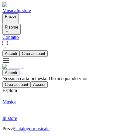
Musica
In-store
Prezzi
Risorse
Contatto
🇮🇹
Accedi
Crea account
Accedi
Nessuna carta richiesta. Disdici quando vuoi.
Crea account
Accedi
Esplora
Musica
In-store
Prezzi
Catalogo musicale