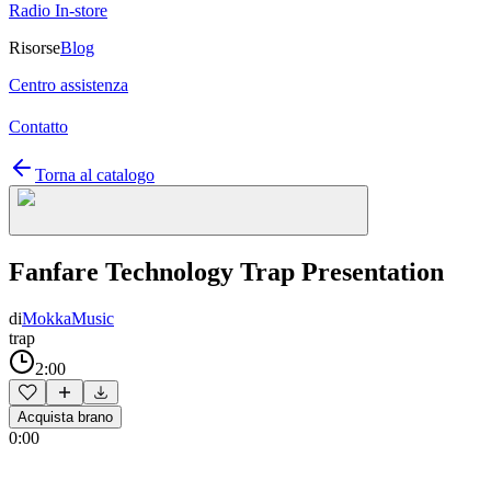
Radio In-store
Risorse
Blog
Centro assistenza
Contatto
Torna al catalogo
Fanfare Technology Trap Presentation
di
MokkaMusic
trap
2:00
Acquista brano
0:00