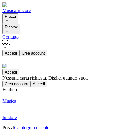
Musica
In-store
Prezzi
Risorse
Contatto
🇮🇹
Accedi
Crea account
Accedi
Nessuna carta richiesta. Disdici quando vuoi.
Crea account
Accedi
Esplora
Musica
In-store
Prezzi
Catalogo musicale