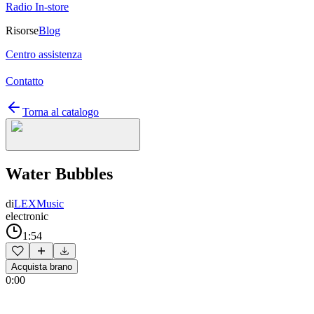
Radio In-store
Risorse
Blog
Centro assistenza
Contatto
Torna al catalogo
Water Bubbles
di
LEXMusic
electronic
1:54
Acquista brano
0:00