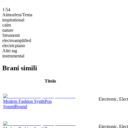
1:54
Atmosfera/Tema
inspirational
calm
nature
Strumenti
electroamplified
electricpiano
Altri tag
instrumental
Brani simili
Titolo
Electronic, Elec
Modern Fashion SynthPop
SoundBound
Electronic, Elec