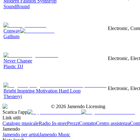
Modern Fashion SynthPop
SoundBound
Electronic, Com
Conway
Gallium
Electronic, Elec
Never Change
Plastic DJ
Electronic, Elec
Bright Inspiring Motivation Hard Loop
Thesieryj
©
2026
Jamendo Licensing
Scarica l'app
Link utili
Catalogo musicale
Radio In-store
Prezzi
Contatto
Centro assistenza
Conta
Jamendo
Jamendo per artisti
Jamendo Music