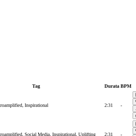
Tag
Durata
BPM
troamplified, Inspirational
2:31
-
troamplified, Social Media, Inspirational, Uplifting
2:31
-