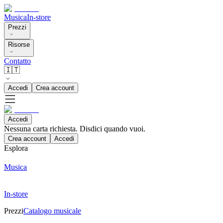
Musica
In-store
Prezzi
Risorse
Contatto
🇮🇹
Accedi
Crea account
Accedi
Nessuna carta richiesta. Disdici quando vuoi.
Crea account
Accedi
Esplora
Musica
In-store
Prezzi
Catalogo musicale