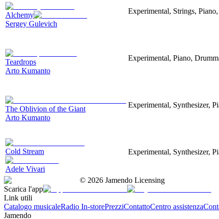
Experimental, Strings, Piano
Alchemy
Sergey Gulevich
Experimental, Piano, Drumma
Teardrops
Arto Kumanto
Experimental, Synthesizer, Pi
The Oblivion of the Giant
Arto Kumanto
Cold Stream
Experimental, Synthesizer, P
Adele Vivari
©
2026
Jamendo Licensing
Scarica l'app
Link utili
Catalogo musicale
Radio In-store
Prezzi
Contatto
Centro assistenza
Conta
Jamendo