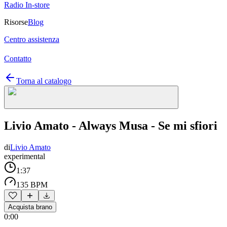
Radio In-store
Risorse
Blog
Centro assistenza
Contatto
Torna al catalogo
Livio Amato - Always Musa - Se mi sfiori
di
Livio Amato
experimental
1:37
135 BPM
Acquista brano
0:00