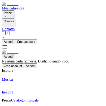
Musica
In-store
Prezzi
Risorse
Contatto
🇮🇹
Accedi
Crea account
Accedi
Nessuna carta richiesta. Disdici quando vuoi.
Crea account
Accedi
Esplora
Musica
In-store
Prezzi
Catalogo musicale