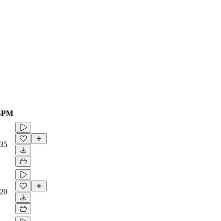
BPM
35
20