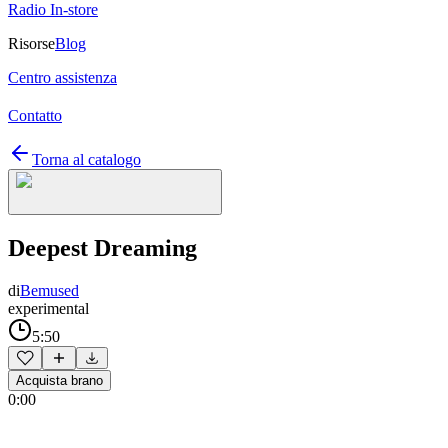
Radio In-store
Risorse
Blog
Centro assistenza
Contatto
Torna al catalogo
Deepest Dreaming
di
Bemused
experimental
5:50
Acquista brano
0:00