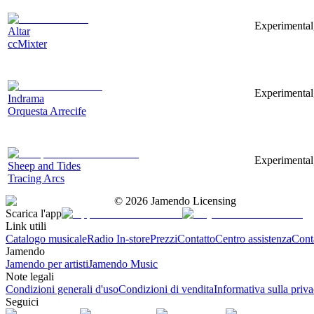
Experimental,
Altar
ccMixter
Experimental,
Indrama
Orquesta Arrecife
Experimental
Sheep and Tides
Tracing Arcs
©
2026
Jamendo Licensing
Scarica l'app
Link utili
Catalogo musicale
Radio In-store
Prezzi
Contatto
Centro assistenza
Conta
Jamendo
Jamendo per artisti
Jamendo Music
Note legali
Condizioni generali d'uso
Condizioni di vendita
Informativa sulla priv
Seguici