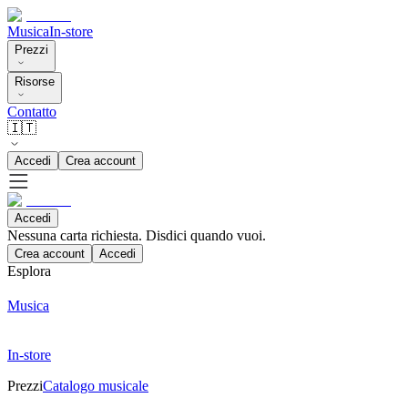
Musica
In-store
Prezzi
Risorse
Contatto
🇮🇹
Accedi
Crea account
Accedi
Nessuna carta richiesta. Disdici quando vuoi.
Crea account
Accedi
Esplora
Musica
In-store
Prezzi
Catalogo musicale