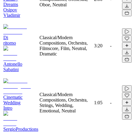
Dreams
Oboe, Neutral
Osipov
Vladimir
Di
Classical/Modern
ritorno
Compositions, Orchestra,
3:20
-
Filmscore, Film, Neutral,
Dramatic
Antonello
Sabatini
Classical/Modern
Cinematic
Compositions, Orchestra,
Wedding
1:05
-
Strings, Wedding,
Intro
Emotional, Neutral
SergioProductions