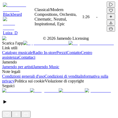
Classical/Modern
Blackbeard
Compositions, Orchestra,
1:26
-
Cinematic, Neutral,
Inspirational, Epic
Luiza_D
©
2026
Jamendo Licensing
Scarica l'app
Link utili
Catalogo musicale
Radio In-store
Prezzi
Contatto
Centro
assistenza
Contattaci
Jamendo
Jamendo per artisti
Jamendo Music
Note legali
Condizioni generali d'uso
Condizioni di vendita
Informativa sulla
privacy
Politica sui cookie
Violazione di copyright
Seguici