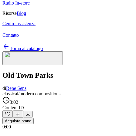
Radio In-store
Risorse
Blog
Centro assistenza
Contatto
Torna al catalogo
Old Town Parks
di
Rene Sens
classical/modern compositions
3:02
Content ID
Acquista brano
0:00