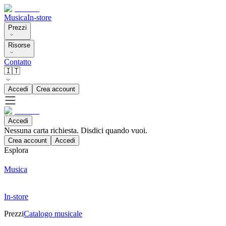
Musica
In-store
Prezzi
Risorse
Contatto
🇮🇹
Accedi
Crea account
Accedi
Nessuna carta richiesta. Disdici quando vuoi.
Crea account
Accedi
Esplora
Musica
In-store
Prezzi
Catalogo musicale