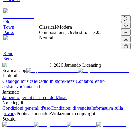
Old
Town
Classical/Modern
Parks
Compositions, Orchestra,
3:02
-
Neutral
Rene
Sens
©
2026
Jamendo Licensing
Scarica l'app
Link utili
Catalogo musicale
Radio In-store
Prezzi
Contatto
Centro
assistenza
Contattaci
Jamendo
Jamendo per artisti
Jamendo Music
Note legali
Condizioni generali d'uso
Condizioni di vendita
Informativa sulla
privacy
Politica sui cookie
Violazione di copyright
Seguici