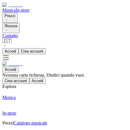
Musica
In-store
Prezzi
Risorse
Contatto
🇮🇹
Accedi
Crea account
Accedi
Nessuna carta richiesta. Disdici quando vuoi.
Crea account
Accedi
Esplora
Musica
In-store
Prezzi
Catalogo musicale