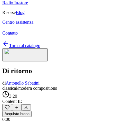
Radio In-store
Risorse
Blog
Centro assistenza
Contatto
Torna al catalogo
Di ritorno
di
Antonello Sabatini
classical/modern compositions
3:20
Content ID
Acquista brano
0:00