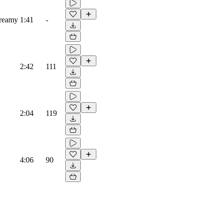
Dreamy
1:41
-
2:42
111
2:04
119
4:06
90