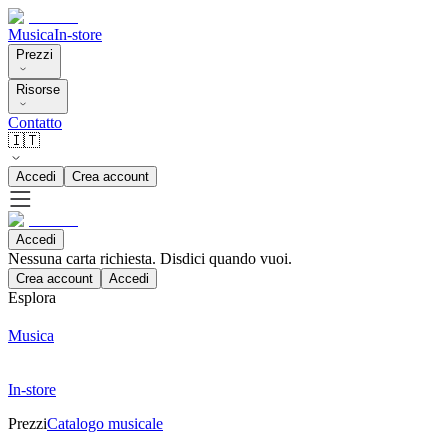
Musica
In-store
Prezzi
Risorse
Contatto
🇮🇹
Accedi
Crea account
Accedi
Nessuna carta richiesta. Disdici quando vuoi.
Crea account
Accedi
Esplora
Musica
In-store
Prezzi
Catalogo musicale