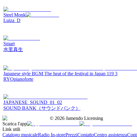
Steel Monk
Luiza_D
Smart
水里真生
Japanese style BGM The heat of the festival in Japan 119 3
RYOpianoforte
JAPANESE_SOUND_01_02
SOUND BANK（サウンドバンク）
©
2026
Jamendo Licensing
Scarica l'app
Link utili
Catalogo musicale
Radio In-store
Prezzi
Contatto
Centro assistenza
Conta