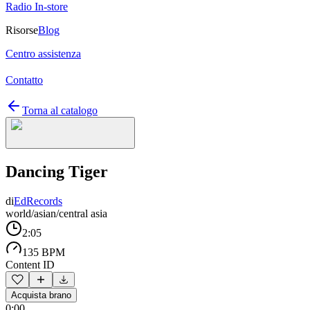
Radio In-store
Risorse
Blog
Centro assistenza
Contatto
Torna al catalogo
Dancing Tiger
di
EdRecords
world/asian/central asia
2:05
135 BPM
Content ID
Acquista brano
0:00