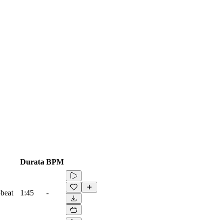
Durata
BPM
pbeat
1:45
-