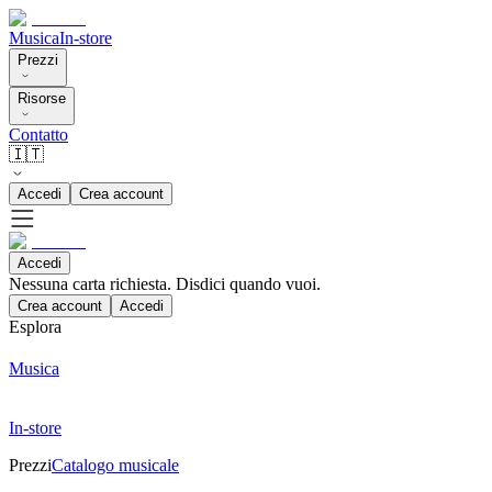
Musica
In-store
Prezzi
Risorse
Contatto
🇮🇹
Accedi
Crea account
Accedi
Nessuna carta richiesta. Disdici quando vuoi.
Crea account
Accedi
Esplora
Musica
In-store
Prezzi
Catalogo musicale