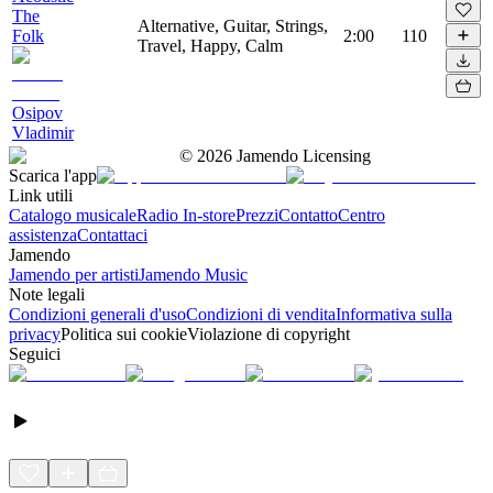
The
Alternative, Guitar, Strings,
Folk
2:00
110
Travel, Happy, Calm
Osipov
Vladimir
©
2026
Jamendo Licensing
Scarica l'app
Link utili
Catalogo musicale
Radio In-store
Prezzi
Contatto
Centro
assistenza
Contattaci
Jamendo
Jamendo per artisti
Jamendo Music
Note legali
Condizioni generali d'uso
Condizioni di vendita
Informativa sulla
privacy
Politica sui cookie
Violazione di copyright
Seguici