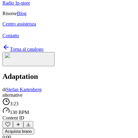
Radio In-store
Risorse
Blog
Centro assistenza
Contatto
Torna al catalogo
Adaptation
di
Stefan Kartenberg
alternative
3:23
130 BPM
Content ID
Acquista brano
0:00