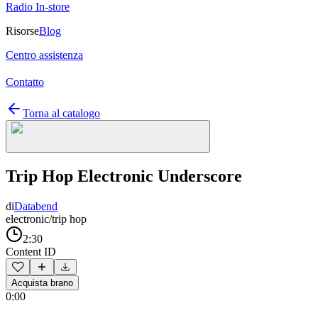
Radio In-store
Risorse
Blog
Centro assistenza
Contatto
Torna al catalogo
Trip Hop Electronic Underscore
di
Databend
electronic/trip hop
2:30
Content ID
Acquista brano
0:00