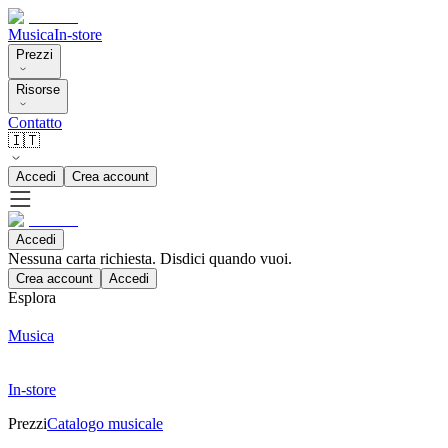
Musica
In-store
Prezzi
Risorse
Contatto
🇮🇹
Accedi
Crea account
Accedi
Nessuna carta richiesta. Disdici quando vuoi.
Crea account
Accedi
Esplora
Musica
In-store
Prezzi
Catalogo musicale