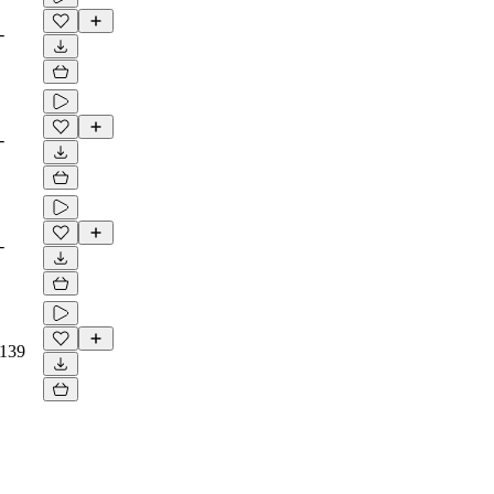
-
-
-
139