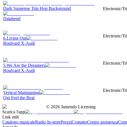
Dark Suspense Trip Hop Background
Electronic/Tr
Databend
Electronic/Tr
6.Living Out
Boulvard X-Audi
Electronic/Tr
5.We Are the Dreamers
Boulvard X-Audi
Electronic/Tr
Vertical Maintaining
Ogi Feel the Beat
©
2026
Jamendo Licensing
Scarica l'app
Link utili
Catalogo musicale
Radio In-store
Prezzi
Contatto
Centro assistenza
Conta