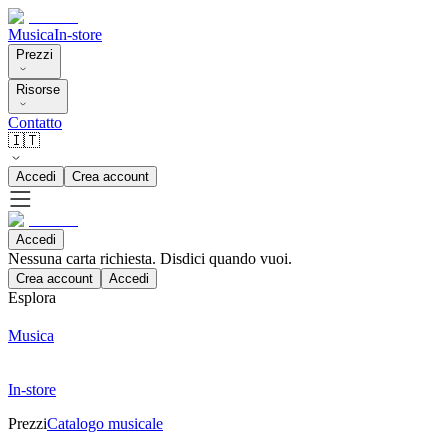
Musica
In-store
Prezzi
Risorse
Contatto
🇮🇹
Accedi
Crea account
Accedi
Nessuna carta richiesta. Disdici quando vuoi.
Crea account
Accedi
Esplora
Musica
In-store
Prezzi
Catalogo musicale