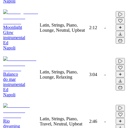
Napoli
Latin, Strings, Piano,
Moonlight
2:12
-
Lounge, Neutral, Upbeat
Glow
instrumental
Ed
Napoli
Latin, Strings, Piano,
Balanco
3:04
-
Lounge, Relaxing
do mar
instrumental
Ed
Napoli
Latin, Strings, Piano,
Rio
2:46
-
Travel, Neutral, Upbeat
dreaming