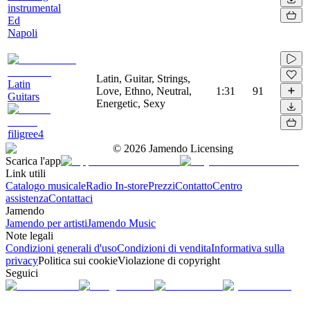
instrumental
Ed
Napoli
Latin, Guitar, Strings,
Latin
Love, Ethno, Neutral,
1:31
91
Guitars
Energetic, Sexy
filigree4
©
2026
Jamendo Licensing
Scarica l'app
Link utili
Catalogo musicale
Radio In-store
Prezzi
Contatto
Centro
assistenza
Contattaci
Jamendo
Jamendo per artisti
Jamendo Music
Note legali
Condizioni generali d'uso
Condizioni di vendita
Informativa sulla
privacy
Politica sui cookie
Violazione di copyright
Seguici