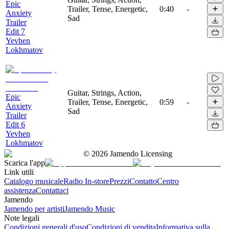
Epic
Trailer, Tense, Energetic,
0:40
-
Anxiety
Sad
Trailer
Edit 7
Yevhen
Lokhmatov
Guitar, Strings, Action,
Epic
Trailer, Tense, Energetic,
0:59
-
Anxiety
Sad
Trailer
Edit 6
Yevhen
Lokhmatov
©
2026
Jamendo Licensing
Scarica l'app
Link utili
Catalogo musicale
Radio In-store
Prezzi
Contatto
Centro
assistenza
Contattaci
Jamendo
Jamendo per artisti
Jamendo Music
Note legali
Condizioni generali d'uso
Condizioni di vendita
Informativa sulla