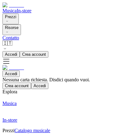
Musica
In-store
Prezzi
Risorse
Contatto
🇮🇹
Accedi
Crea account
Accedi
Nessuna carta richiesta. Disdici quando vuoi.
Crea account
Accedi
Esplora
Musica
In-store
Prezzi
Catalogo musicale