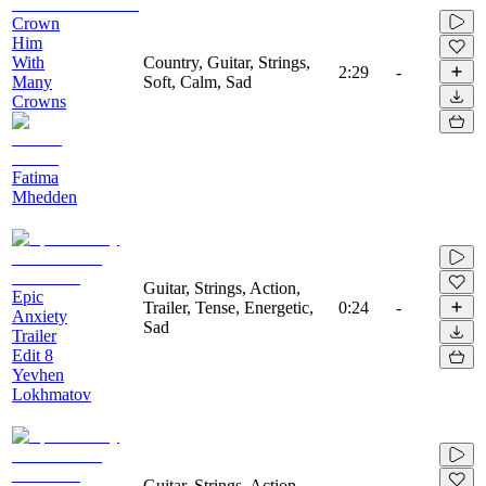
Crown
Him
With
Country, Guitar, Strings,
2:29
-
Many
Soft, Calm, Sad
Crowns
Fatima
Mhedden
Guitar, Strings, Action,
Epic
Trailer, Tense, Energetic,
0:24
-
Anxiety
Sad
Trailer
Edit 8
Yevhen
Lokhmatov
Guitar, Strings, Action,