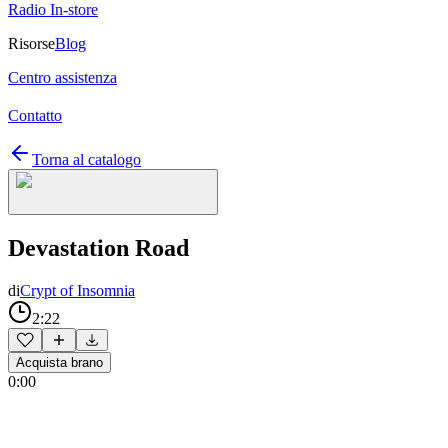
Radio In-store
Risorse
Blog
Centro assistenza
Contatto
Torna al catalogo
Devastation Road
di
Crypt of Insomnia
2:22
Acquista brano
0:00