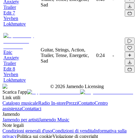
Anxiety
Sad
Trailer
Edit 7
Yevhen
Lokhmatov
Guitar, Strings, Action,
Epic
Trailer, Tense, Energetic,
0:24
-
Anxiety
Sad
Trailer
Edit 8
Yevhen
Lokhmatov
©
2026
Jamendo Licensing
Scarica l'app
Link utili
Catalogo musicale
Radio In-store
Prezzi
Contatto
Centro
assistenza
Contattaci
Jamendo
Jamendo per artisti
Jamendo Music
Note legali
Condizioni generali d'uso
Condizioni di vendita
Informativa sulla
privacy
Politica sui cookie
Violazione di copyright