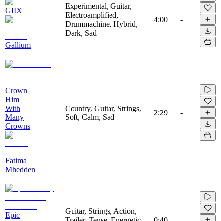
Experimental, Guitar,
GIIX
Electroamplified,
4:00
-
Drummachine, Hybrid,
Dark, Sad
Gallium
Crown
Him
With
Country, Guitar, Strings,
2:29
-
Many
Soft, Calm, Sad
Crowns
Fatima
Mhedden
Guitar, Strings, Action,
Epic
Trailer, Tense, Energetic,
0:40
-