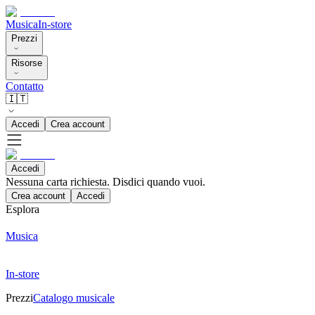
Musica
In-store
Prezzi
Risorse
Contatto
🇮🇹
Accedi
Crea account
Accedi
Nessuna carta richiesta. Disdici quando vuoi.
Crea account
Accedi
Esplora
Musica
In-store
Prezzi
Catalogo musicale