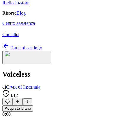
Radio In-store
Risorse
Blog
Centro assistenza
Contatto
Torna al catalogo
Voiceless
di
Crypt of Insomnia
3:12
Acquista brano
0:00